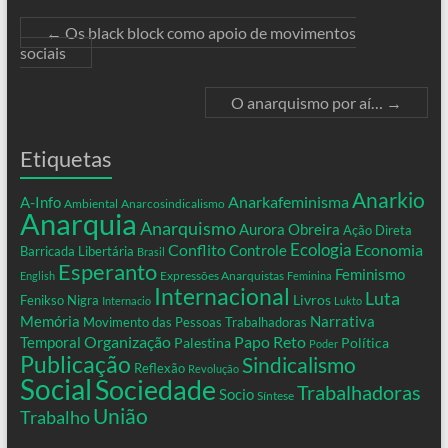
←
Os black block como apoio de movimentos
sociais
O anarquismo por aí…
→
Etiquetas
Anarkio
Anarkafeminisma
A-Info
Ambiental
Anarcosindicalismo
Anarquia
Anarquismo
Aurora Obreira
Ação Direta
Conflito
Ecologia
Controle
Economia
Barricada Libertária
Brasil
Esperanto
Feminismo
Expressões Anarquistas
English
Feminina
Internacional
Luta
Livros
Fenikso Nigra
Internacio
Lukto
Memória
Narrativa
Movimento das Pessoas Trabalhadoras
Organização
Temporal
Papo Reto
Palestina
Política
Poder
Publicação
Sindicalismo
Reflexão
Revolução
Social
Sociedade
Trabalhadoras
Socio
Síntese
União
Trabalho