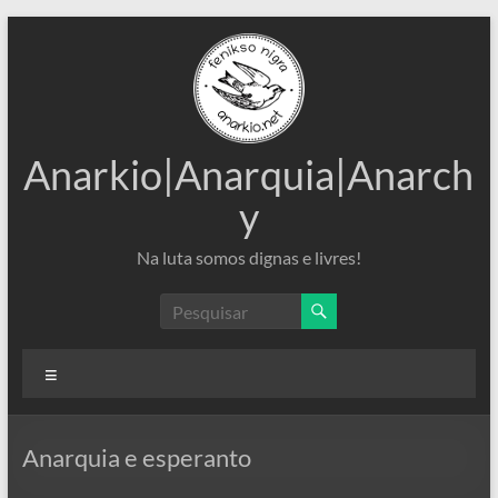
Pular
para
o
conteúdo
Anarkio|Anarquia|Anarch
y
Na luta somos dignas e livres!
Menu
Anarquia e esperanto