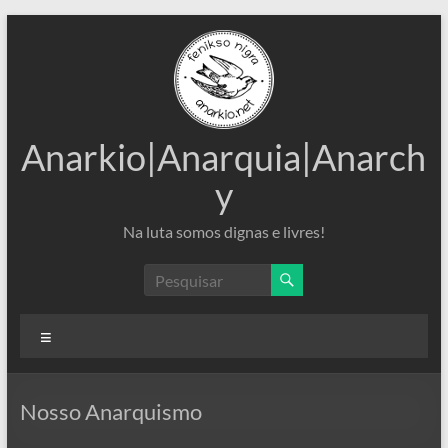
Pular
para
o
conteúdo
Anarkio|Anarquia|Anarch
y
Na luta somos dignas e livres!
Menu
Nosso Anarquismo