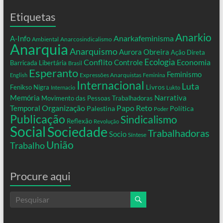
Etiquetas
Anarkio
Anarkafeminisma
A-Info
Ambiental
Anarcosindicalismo
Anarquia
Anarquismo
Aurora Obreira
Ação Direta
Conflito
Ecologia
Controle
Economia
Barricada Libertária
Brasil
Esperanto
Feminismo
Expressões Anarquistas
English
Feminina
Internacional
Luta
Livros
Fenikso Nigra
Internacio
Lukto
Memória
Narrativa
Movimento das Pessoas Trabalhadoras
Organização
Temporal
Papo Reto
Palestina
Política
Poder
Publicação
Sindicalismo
Reflexão
Revolução
Social
Sociedade
Trabalhadoras
Socio
Síntese
União
Trabalho
Procure aqui