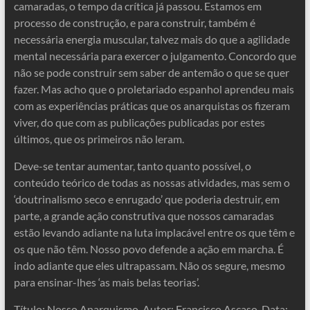
camaradas, o tempo da crítica já passou. Estamos em
processo de construção, e para construir, também é
necessária energia muscular, talvez mais do que a agilidade
mental necessária para exercer o julgamento. Concordo que
não se pode construir sem saber de antemão o que se quer
fazer. Mas acho que o proletariado espanhol aprendeu mais
com as experiências práticas que os anarquistas os fizeram
viver, do que com as publicações publicadas por estes
últimos, que os primeiros não leram.
Deve-se tentar aumentar, tanto quanto possível, o
conteúdo teórico de todas as nossas atividades, mas sem o
‘doutrinalismo seco e enrugado’ que poderia destruir, em
parte, a grande ação construtiva que nossos camaradas
estão levando adiante na luta implacável entre os que têm e
os que não têm. Nosso povo defende a ação em marcha. É
indo adiante que eles ultrapassam. Não os segure, mesmo
para ensinar-lhes ‘as mais belas teorias’.
Título: Nosso Anarquismo. Autor: Francisco Ascaso. Data: