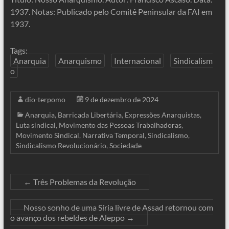
1937. Notas: Publicado pelo Comitê Peninsular da FAI em
1937.
Tags:
Anarquia
Anarquismo
Internacional
Sindicalism
o
dio-terpomo
9 de dezembro de 2024
Anarquia
,
Barricada Libertária
,
Expressões Anarquistas
,
Luta sindical
,
Movimento das Pessoas Trabalhadoras
,
Movimento Sindical
,
Narrativa Temporal
,
Sindicalismo
,
Sindicalismo Revolucionário
,
Sociedade
←
Três Problemas da Revolução
Nosso sonho de uma Síria livre de Assad retornou com
o avanço dos rebeldes de Aleppo
→