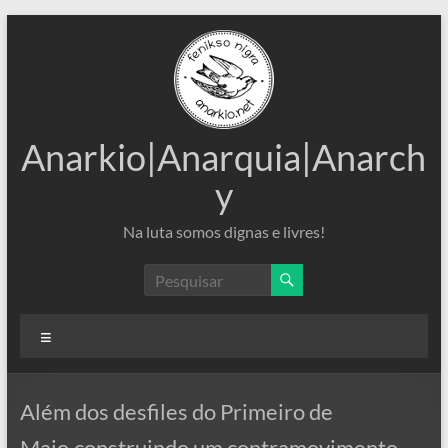
Pular
para
o
conteúdo
Anarkio|Anarquia|Anarch
y
Na luta somos dignas e livres!
Menu
Além dos desfiles do Primeiro de
Maio,construindo um contramovimento