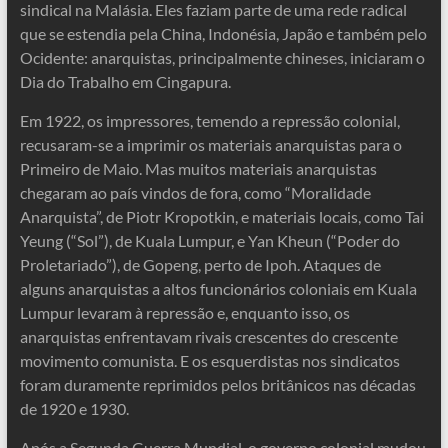
sindical na Malásia. Eles faziam parte de uma rede radical
que se estendia pela China, Indonésia, Japão e também pelo
Ocidente: anarquistas, principalmente chineses, iniciaram o
Dia do Trabalho em Cingapura.
Em 1922, os impressores, temendo a repressão colonial,
recusaram-se a imprimir os materiais anarquistas para o
Primeiro de Maio. Mas muitos materiais anarquistas
chegaram ao país vindos de fora, como “Moralidade
Anarquista”, de Piotr Kropotkin, e materiais locais, como Tai
Yeung (“Sol”), de Kuala Lumpur, e Yan Kheun (“Poder do
Proletariado”), de Gopeng, perto de Ipoh. Ataques de
alguns anarquistas a altos funcionários coloniais em Kuala
Lumpur levaram à repressão e, enquanto isso, os
anarquistas enfrentavam rivais crescentes do crescente
movimento comunista. E os esquerdistas nos sindicatos
foram duramente reprimidos pelos britânicos nas décadas
de 1920 e 1930.
Após a Segunda Guerra Mundial, o governo colonial mudou