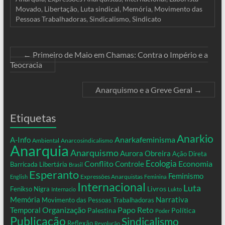
Movado
,
Libertação
,
Luta sindical
,
Memória
,
Movimento das
Pessoas Trabalhadoras
,
Sindicalismo
,
Sindicato
←
Primeiro de Maio em Chamas: Contra o Império e a
Teocracia
Anarquismo e a Greve Geral
→
Etiquetas
Anarkio
Anarkafeminisma
A-Info
Ambiental
Anarcosindicalismo
Anarquia
Anarquismo
Aurora Obreira
Ação Direta
Conflito
Ecologia
Controle
Economia
Barricada Libertária
Brasil
Esperanto
Feminismo
Expressões Anarquistas
English
Feminina
Internacional
Luta
Livros
Fenikso Nigra
Internacio
Lukto
Memória
Narrativa
Movimento das Pessoas Trabalhadoras
Organização
Temporal
Papo Reto
Palestina
Política
Poder
Publicação
Sindicalismo
Reflexão
Revolução