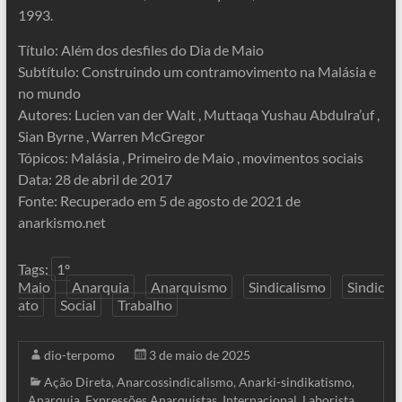
1993.
Título: Além dos desfiles do Dia de Maio
Subtítulo: Construindo um contramovimento na Malásia e
no mundo
Autores: Lucien van der Walt , Muttaqa Yushau Abdulra’uf ,
Sian Byrne , Warren McGregor
Tópicos: Malásia , Primeiro de Maio , movimentos sociais
Data: 28 de abril de 2017
Fonte: Recuperado em 5 de agosto de 2021 de
anarkismo.net
Tags:
1º
Maio
Anarquia
Anarquismo
Sindicalismo
Sindic
ato
Social
Trabalho
dio-terpomo
3 de maio de 2025
Ação Direta
,
Anarcossindicalismo
,
Anarki-sindikatismo
,
Anarquia
,
Expressões Anarquistas
,
Internacional
,
Laborista