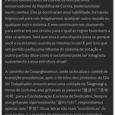
conservadores da República da Coreia, poderiam fazer
muito melhor. Eles já dominaram essa habilidade, tornando
impossível para nós imaginarmos qualquer outro mundo ou
qualquer outro sistema. E eles continuam nos chamando
para entrar em seu círculo, para o qual as regras favoráveis ​​a
eles se aplicam. Será que essa é uma disputa justa só porque
você e eu estamos usando as mesmas luvas? É por isso que
um partido pediu uma reforma do sistema de votação e
outro partido disse como o socialismo pode ser integrado
suavemente a essa estrutura atual?
A caminho de Gwanghwamun, onde se localiza o comitê de
transição presidencial, após o término dos protestos do Dia
do Trabalhador, encontramos uma unidade da Taegeukgi e,
como de costume, eles gritavam as palavras “빨갱이”, “종북
세력” para a Confederação Coreana de Sindicatos. Sempre
que gritavam vigorosamente “물러가라!”, respondíamos
apenas com “투쟁!”. Duas letras são mais “econômicas” do
que quatro, e a maneira de demonstrar nossa unidade e