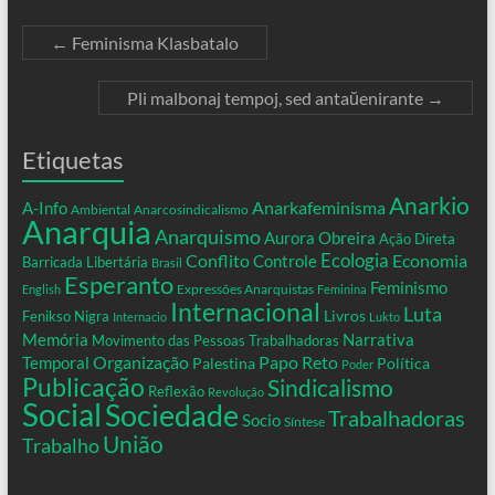
←
Feminisma Klasbatalo
Pli malbonaj tempoj, sed antaŭenirante
→
Etiquetas
Anarkio
Anarkafeminisma
A-Info
Ambiental
Anarcosindicalismo
Anarquia
Anarquismo
Aurora Obreira
Ação Direta
Conflito
Ecologia
Controle
Economia
Barricada Libertária
Brasil
Esperanto
Feminismo
Expressões Anarquistas
English
Feminina
Internacional
Luta
Livros
Fenikso Nigra
Internacio
Lukto
Memória
Narrativa
Movimento das Pessoas Trabalhadoras
Organização
Temporal
Papo Reto
Palestina
Política
Poder
Publicação
Sindicalismo
Reflexão
Revolução
Social
Sociedade
Trabalhadoras
Socio
Síntese
União
Trabalho