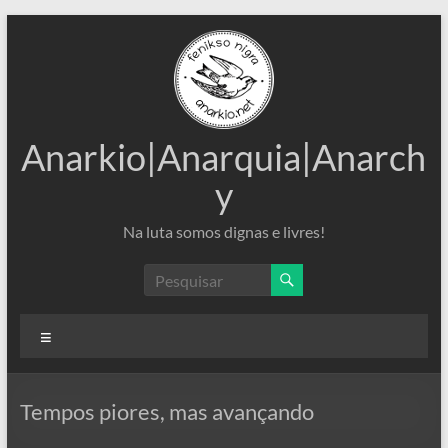
Pular
para
o
conteúdo
Anarkio|Anarquia|Anarch
y
Na luta somos dignas e livres!
Menu
Tempos piores, mas avançando