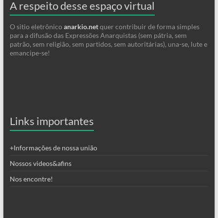
A respeito desse espaço virtual
O sitio eletrônico
anarkio.net
quer contribuir de forma simples
para a difusão das Expressões Anarquistas (sem pátria, sem
patrão, sem religião, sem partidos, sem autoritárias), una-se, lute e
emancipe-se!
Links importantes
+Informações de nossa união
Nossos videos&afins
Nos encontre!