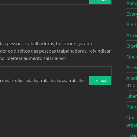
Por q
Ever
A lu
As re
das pessoas trabalhadoras, buscando garantir
O pri
er os direitos das pessoas trabalhadoras, reivindicar
Quan
o, pleitear aumento salarial em
A re
A la
cionário
,
Sociedade
,
Trabalhadoras
,
Trabalho
Ler mais
31 d
Libe
Por q
Quan
orga
La bu