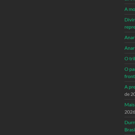
A mo
Divi
repr
Anarc
Anar
O tri
O pa
front
A pre
de 2
Mais
202
Durr
Brasi