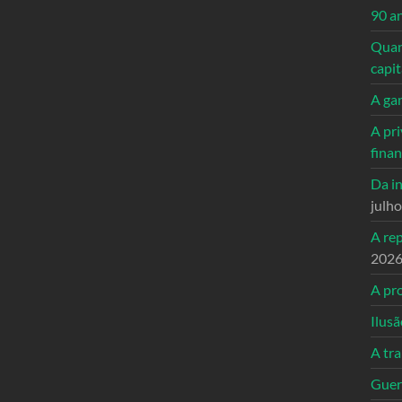
90 a
Quand
capi
A ga
A pri
fina
Da in
julh
A re
202
A pro
Ilusã
A tr
Guerr