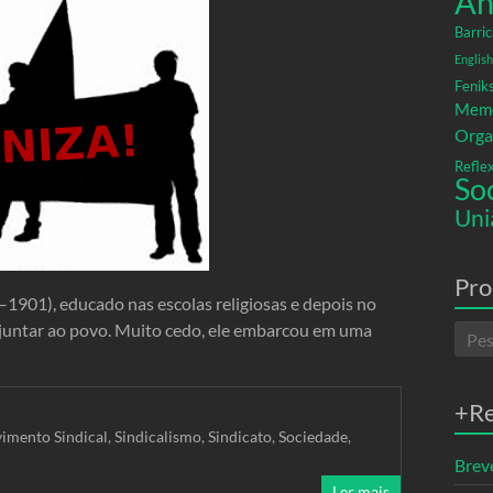
An
Barric
English
Fenik
Memó
Orga
Refle
So
Uni
Pro
1901), educado nas escolas religiosas e depois no
e juntar ao povo. Muito cedo, ele embarcou em uma
+R
imento Sindical
,
Sindicalismo
,
Sindicato
,
Sociedade
,
Breve
Ler mais