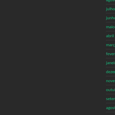
julh
junh
maio
abril
març
feve
jane
deze
nove
outu
sete
agos