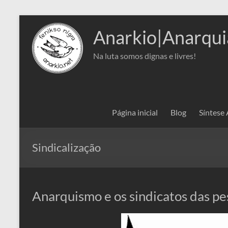
Pular
para
Anarkio|Anarqui
o
conteúdo
Na luta somos dignas e livres!
Página inicial
Blog
Síntese
Sindicalização
Anarquismo e os sindicatos das pe