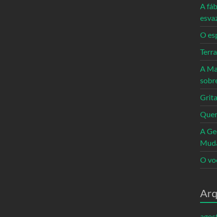
A fáb
esva
O es
Terr
A Ma
sobr
Grita
Quem
A Ge
Mud
O vo
Arq
agos