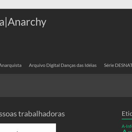
a|Anarchy
 Anarquista
Arquivo Digital Danças das Idéias
Série DESN
ssoas trabalhadoras
Eti
A-Inf