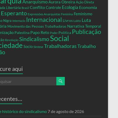
arquia
Anarquismo
Aurora Obreira
Ação Direta
Conflito
Ecologia
Controle
Economia
ada Libertária
Brasil
Esperanto
Feminismo
Expressões Anarquistas
Feminina
Internacional
Luta
Livros
so Nigra
Internacio
Lukto
ria
Narrativa Temporal
Movimento das Pessoas Trabalhadoras
Publicação
nização
Papo Reto
Palestina
Política
Poder
Social
Sindicalismo
xão
Revolução
ciedade
Trabalhadoras
Trabalho
Socio
Síntese
ão
cure aqui
ecentes…
 histórico do sindicalismo
7 de agosto de 2026