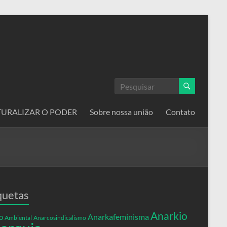
ATURALIZAR O PODER
Sobre nossa união
Contato
quetas
Anarkio
Anarkafeminisma
o
Ambiental
Anarcosindicalismo