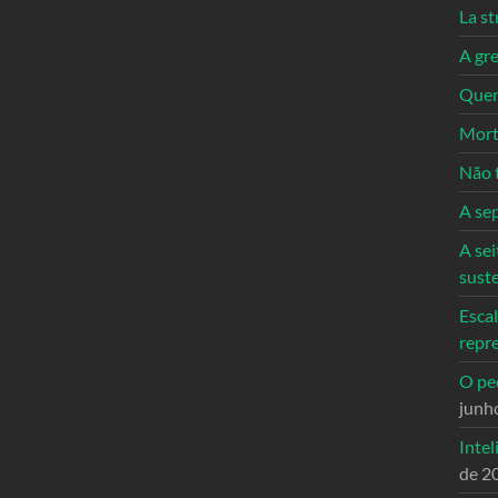
La st
A gre
Quem
Mort
Não 
A se
A sei
sust
Escal
repr
O ped
junh
Intel
de 2