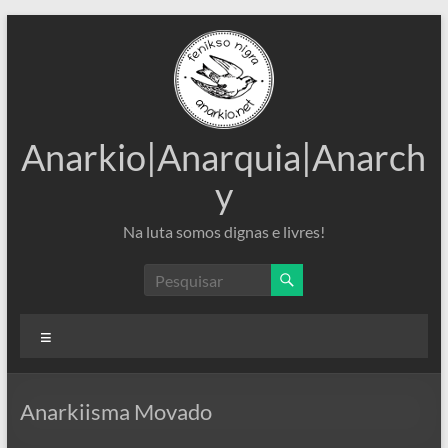
Pular
para
o
conteúdo
Anarkio|Anarquia|Anarch
y
Na luta somos dignas e livres!
Menu
Anarkiisma Movado