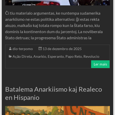
Ĉi tiu materialo argumentas, ke nuntempa sudamerika
anarkiismo ne estas politika alternativo: ĝi estas rekta
akuzo, malkaŝo kaj totala rompo kun la ŝtata farso, kiu
dominis la kontinenton dum du jarcentoj. La novliberala
ŝtato detruas; la progresema ŝtato administras la
dio-terpomo
13 de dezembro de 2025
Ação Direta
,
Anarkio
,
Esperanto
,
Papo Reto
,
Revolucio
Ler mais
Batalema Anarkiismo kaj Realeco
en Hispanio