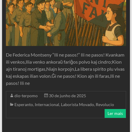
De Federica Montseny “Ili ne pasos!” Ili ne pasos! Kvankam
ili venkos,Ilia venko ankoraŭ fariĝos polvo kaj cindro;Kion
ajn tiranoj mortigas,Niajn korpojn,La libera spirito plu vivas
kaj eskapas ilian volon.Ĝi ne pasos! Kion ajn ili faras,Ili ne
pasos! Ili ne
dio-terpomo
30 de junho de 2025
Esperanto
,
Internacional
,
Laborista Movado
,
Revolucio
Ler mais