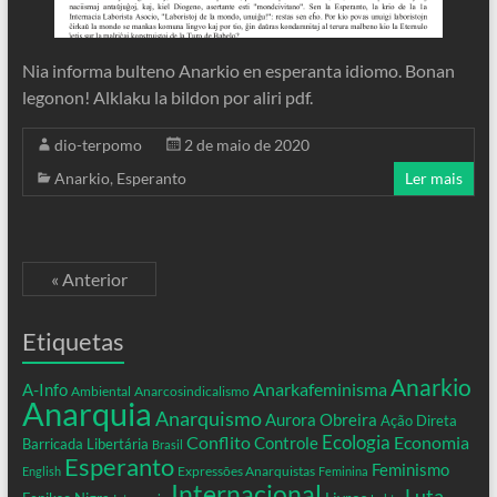
Nia informa bulteno Anarkio en esperanta idiomo. Bonan
legonon! Alklaku la bildon por aliri pdf.
dio-terpomo
2 de maio de 2020
Anarkio
,
Esperanto
Ler mais
« Anterior
Etiquetas
Anarkio
Anarkafeminisma
A-Info
Ambiental
Anarcosindicalismo
Anarquia
Anarquismo
Aurora Obreira
Ação Direta
Conflito
Ecologia
Controle
Economia
Barricada Libertária
Brasil
Esperanto
Feminismo
Expressões Anarquistas
English
Feminina
Internacional
Luta