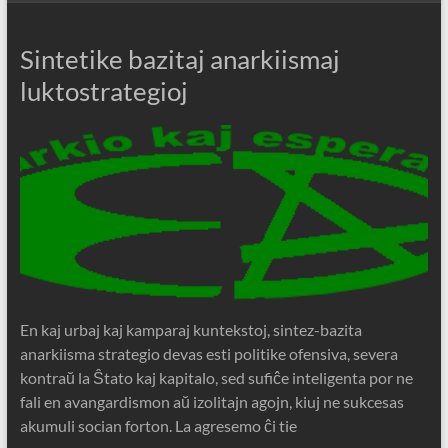
Sintetike bazitaj anarkiismaj
luktostrategioj
En kaj urbaj kaj kamparaj kuntekstoj, sintez-bazita
anarkiisma strategio devas esti politike ofensiva, severa
kontraŭ la Ŝtato kaj kapitalo, sed sufiĉe inteligenta por ne
fali en avangardismon aŭ izolitajn agojn, kiuj ne sukcesas
akumuli socian forton. La agresemo ĉi tie