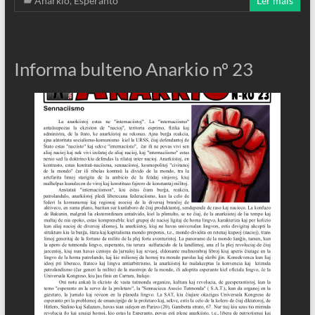
Anarkio
,
Esperanto
Ler mais
Informa bulteno Anarkio nº 23