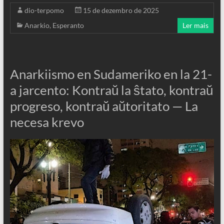
dio-terpomo
15 de dezembro de 2025
Anarkio
,
Esperanto
Ler mais
Anarkiismo en Sudameriko en la 21-
a jarcento: Kontraŭ la ŝtato, kontraŭ
progreso, kontraŭ aŭtoritato — La
necesa krevo