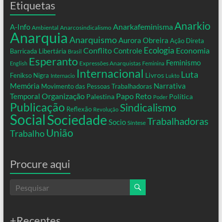
Etiquetas
Anarkio
Anarkafeminisma
A-Info
Ambiental
Anarcosindicalismo
Anarquia
Anarquismo
Aurora Obreira
Ação Direta
Conflito
Ecologia
Controle
Economia
Barricada Libertária
Brasil
Esperanto
Feminismo
Expressões Anarquistas
English
Feminina
Internacional
Luta
Livros
Fenikso Nigra
Internacio
Lukto
Memória
Narrativa
Movimento das Pessoas Trabalhadoras
Organização
Temporal
Papo Reto
Palestina
Política
Poder
Publicação
Sindicalismo
Reflexão
Revolução
Social
Sociedade
Trabalhadoras
Socio
Síntese
União
Trabalho
Procure aqui
+Recentes…