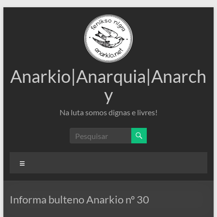
Pular
para
o
conteúdo
Anarkio|Anarquia|Anarch
y
Na luta somos dignas e livres!
Menu
Informa bulteno Anarkio nº 30