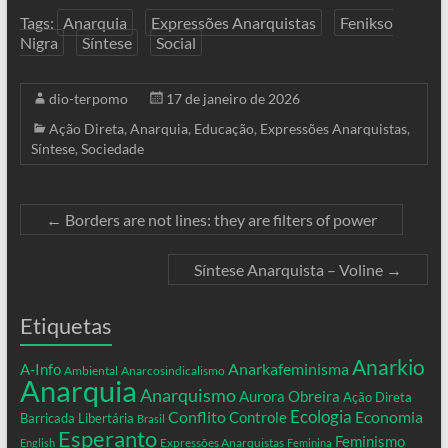
Tags:
Anarquia
Expressões Anarquistas
Fenikso
Nigra
Síntese
Social
dio-terpomo
17 de janeiro de 2026
Ação Direta
,
Anarquia
,
Educação
,
Expressões Anarquistas
,
Síntese
,
Sociedade
←
Borders are not lines: they are filters of power
Síntese Anarquista – Voline
→
Etiquetas
Anarkio
Anarkafeminisma
A-Info
Ambiental
Anarcosindicalismo
Anarquia
Anarquismo
Aurora Obreira
Ação Direta
Conflito
Ecologia
Controle
Economia
Barricada Libertária
Brasil
Esperanto
Feminismo
Expressões Anarquistas
English
Feminina