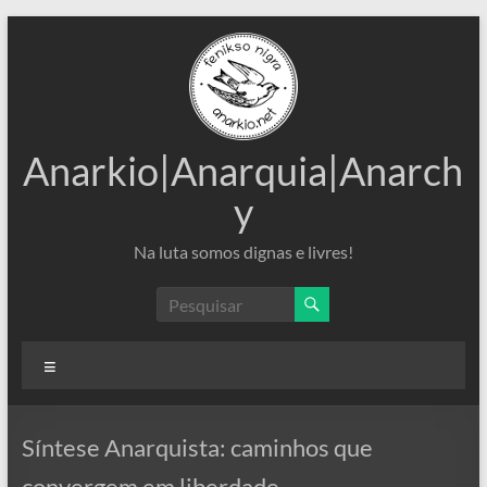
Pular
para
o
conteúdo
Anarkio|Anarquia|Anarch
y
Na luta somos dignas e livres!
Menu
Síntese Anarquista: caminhos que
convergem em liberdade