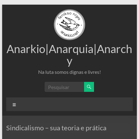
Pular
para
o
conteúdo
Anarkio|Anarquia|Anarch
y
Na luta somos dignas e livres!
Menu
Sindicalismo – sua teoria e prática