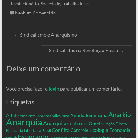
Revolucionário
,
Sociedade
,
Trabalhadoras
Nenhum Comentário
←
Sindicalismo e Anarquismo
Sindicalistas na Revolução Russa
→
Deixe um comentário
Você precisa fazer o
login
para publicar um comentário.
Etiquetas
Anarkio
Anarkafeminisma
A-Info
Ambiental
Anarcosindicalismo
Anarquia
Anarquismo
Aurora Obreira
Ação Direta
Conflito
Ecologia
Controle
Economia
Barricada Libertária
Brasil
Esperanto
Feminismo
Expressões Anarquistas
English
Feminina