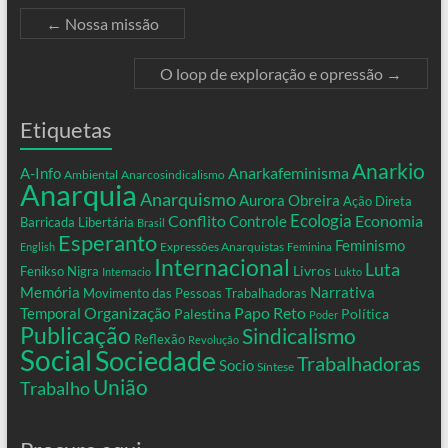
←
Nossa missão
O loop de exploração e opressão
→
Etiquetas
Anarkio
Anarkafeminisma
A-Info
Ambiental
Anarcosindicalismo
Anarquia
Anarquismo
Aurora Obreira
Ação Direta
Conflito
Ecologia
Controle
Economia
Barricada Libertária
Brasil
Esperanto
Feminismo
Expressões Anarquistas
English
Feminina
Internacional
Luta
Livros
Fenikso Nigra
Internacio
Lukto
Memória
Narrativa
Movimento das Pessoas Trabalhadoras
Organização
Temporal
Papo Reto
Palestina
Política
Poder
Publicação
Sindicalismo
Reflexão
Revolução
Social
Sociedade
Trabalhadoras
Socio
Síntese
União
Trabalho