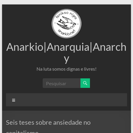
Pular
para
o
conteúdo
Anarkio|Anarquia|Anarch
y
Na luta somos dignas e livres!
Menu
Seis teses sobre ansiedade no
capitalismo