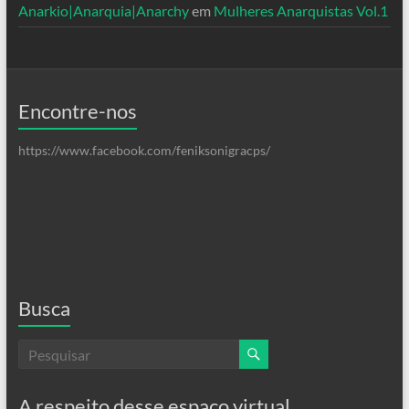
Anarkio|Anarquia|Anarchy
em
Mulheres Anarquistas Vol.1
Encontre-nos
https://www.facebook.com/feniksonigracps/
Busca
A respeito desse espaço virtual