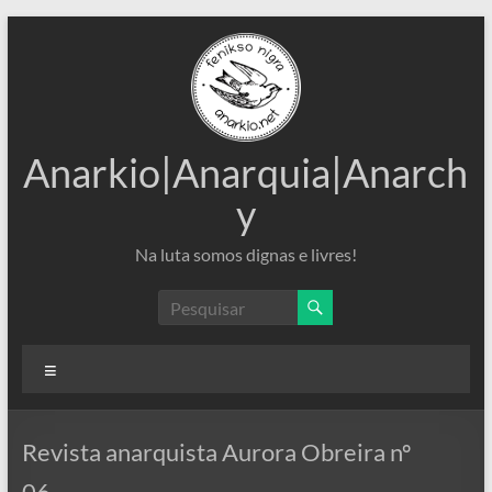
Pular
para
o
conteúdo
Anarkio|Anarquia|Anarch
y
Na luta somos dignas e livres!
Menu
Revista anarquista Aurora Obreira nº
06