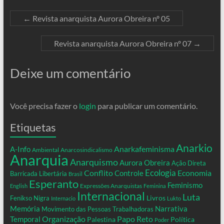
←
Revista anarquista Aurora Obreira nº 05
Revista anarquista Aurora Obreira nº 07
→
Deixe um comentário
Você precisa fazer o
login
para publicar um comentário.
Etiquetas
Anarkio
Anarkafeminisma
A-Info
Ambiental
Anarcosindicalismo
Anarquia
Anarquismo
Aurora Obreira
Ação Direta
Conflito
Ecologia
Controle
Economia
Barricada Libertária
Brasil
Esperanto
Feminismo
Expressões Anarquistas
English
Feminina
Internacional
Luta
Livros
Fenikso Nigra
Internacio
Lukto
Memória
Narrativa
Movimento das Pessoas Trabalhadoras
Organização
Temporal
Papo Reto
Palestina
Política
Poder