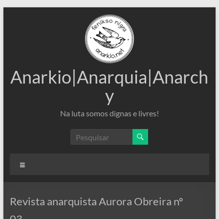
Pular
para
o
conteúdo
Anarkio|Anarquia|Anarch
y
Na luta somos dignas e livres!
Menu
Revista anarquista Aurora Obreira nº
03