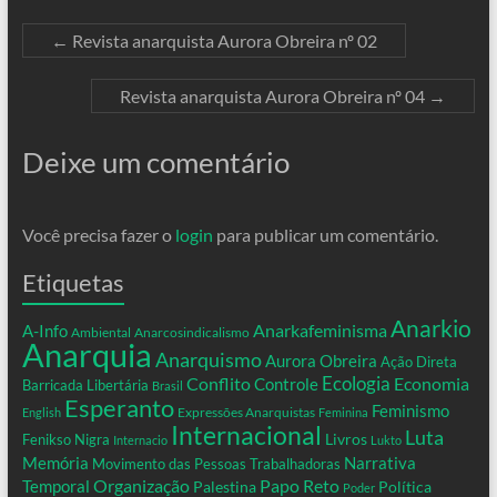
←
Revista anarquista Aurora Obreira nº 02
Revista anarquista Aurora Obreira nº 04
→
Deixe um comentário
Você precisa fazer o
login
para publicar um comentário.
Etiquetas
Anarkio
Anarkafeminisma
A-Info
Ambiental
Anarcosindicalismo
Anarquia
Anarquismo
Aurora Obreira
Ação Direta
Conflito
Ecologia
Controle
Economia
Barricada Libertária
Brasil
Esperanto
Feminismo
Expressões Anarquistas
English
Feminina
Internacional
Luta
Livros
Fenikso Nigra
Internacio
Lukto
Memória
Narrativa
Movimento das Pessoas Trabalhadoras
Organização
Temporal
Papo Reto
Palestina
Política
Poder