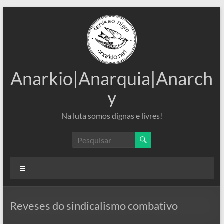
Pular
para
o
conteúdo
Anarkio|Anarquia|Anarch
y
Na luta somos dignas e livres!
Menu
Reveses do sindicalismo combativo