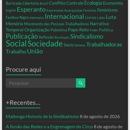
Conflito
Ecologia
Controle
Economia
Barricada Libertária
Brasil
Esperanto
Feminismo
Expressões Anarquistas
English
Feminina
Internacional
Luta
Livros
Fenikso Nigra
Internacio
Lukto
Memória
Narrativa
Movimento das Pessoas Trabalhadoras
Organização
Temporal
Papo Reto
Palestina
Política
Poder
Publicação
Sindicalismo
Reflexão
Revolução
Social
Sociedade
Trabalhadoras
Socio
Síntese
União
Trabalho
Procure aqui
+Recentes…
Mallonga Historio de la Sindikatismo
8 de agosto de 2026
A Ilusão das Redes e a Engrenagem do Circo
8 de agosto de