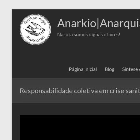
Pular
para
Anarkio|Anarqui
o
conteúdo
Na luta somos dignas e livres!
Página inicial
Blog
Síntese
Responsabilidade coletiva em crise sanit