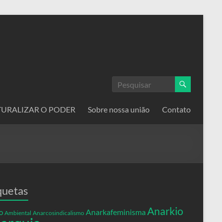
ATURALIZAR O PODER
Sobre nossa união
Contato
quetas
Anarkio
Anarkafeminisma
o
Ambiental
Anarcosindicalismo