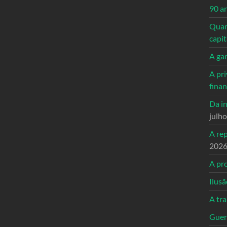
90 a
Quand
capi
A ga
A pri
fina
Da in
julh
A re
202
A pro
Ilusã
A tr
Guerr