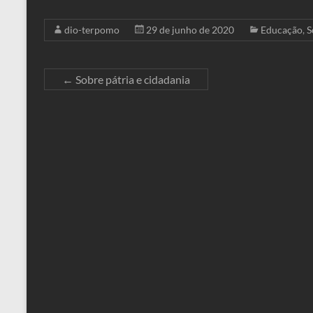
dio-terpomo
29 de junho de 2020
Educação
,
S
←
Sobre pátria e cidadania