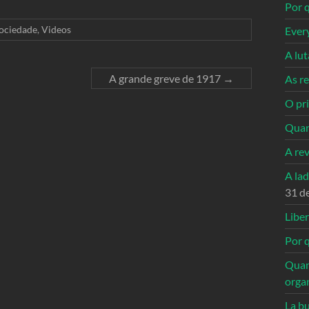
Por q
ociedade
,
Videos
Ever
A lu
A grande greve de 1917
→
As re
O pri
Quan
A re
A la
31 d
Libe
Por q
Quan
orga
La bu