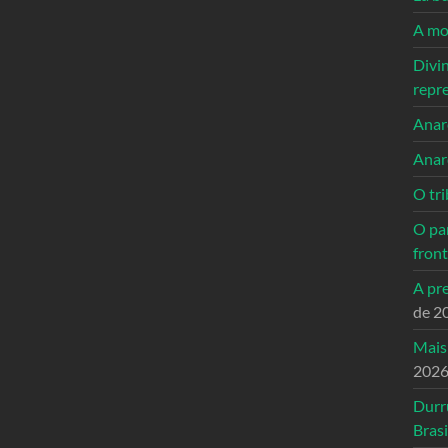
A mo
Divi
repr
Anarc
Anar
O tri
O pa
front
A pre
de 2
Mais
202
Durr
Brasi