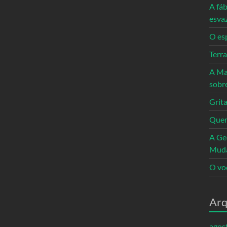
A fáb
esva
O es
Terr
A Ma
sobr
Grita
Quem
A Ge
Mud
O vo
Arq
agos