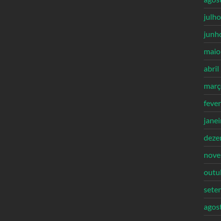
julh
junh
maio
abril
març
feve
jane
deze
nove
outu
sete
agos