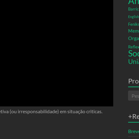
An
Barric
English
Fenik
Memó
Orga
Refle
So
Uni
Pro
iva (ou irresponsabilidade) em situação criticas.
+R
Breve