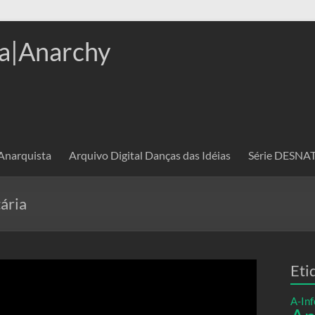
a|Anarchy
 Anarquista
Arquivo Digital Danças das Idéias
Série DESN
ária
Eti
A-Inf