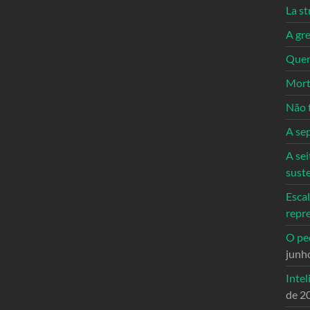
La st
A gre
Quem
Mort
Não 
A se
A sei
sust
Escal
repr
O ped
junh
Intel
de 2