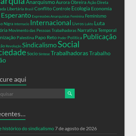
arquia
Anarquismo
Aurora Obreira
Ação Direta
Conflito
Ecologia
Controle
Economia
ada Libertária
Brasil
Esperanto
Feminismo
Expressões Anarquistas
Feminina
Internacional
Luta
Livros
so Nigra
Internacio
Lukto
ria
Narrativa Temporal
Movimento das Pessoas Trabalhadoras
Publicação
nização
Papo Reto
Palestina
Política
Poder
Social
Sindicalismo
xão
Revolução
ciedade
Trabalhadoras
Trabalho
Socio
Síntese
ão
cure aqui
ecentes…
 histórico do sindicalismo
7 de agosto de 2026