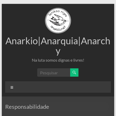
Pular
para
o
conteúdo
Anarkio|Anarquia|Anarch
y
Na luta somos dignas e livres!
Menu
Responsabilidade