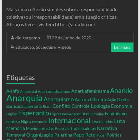
Mais uma reflexão simples sobre a responsabilidade
coletiva (ou irresponsabilidade) em situação criticas.
Abraços livres, visitem https://anarkio.net
dio-terpomo
29 de junho de 2020
Educação
,
Sociedade
,
Videos
Ler mais
Etiquetas
Anarkio
Anarkafeminisma
A-Info
Ambiental
Anarcosindicalismo
Anarquia
Anarquismo
Aurora Obreira
Ação Direta
Conflito
Ecologia
Controle
Economia
Barricada Libertária
Brasil
Esperanto
Feminismo
Expressões Anarquistas
English
Feminina
Internacional
Luta
Livros
Fenikso Nigra
Internacio
Lukto
Memória
Narrativa
Movimento das Pessoas Trabalhadoras
Organização
Temporal
Papo Reto
Palestina
Política
Poder