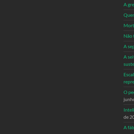
A gre
Quem
Mort
Não 
A se
A sei
sust
Escal
repr
O ped
junh
Intel
de 2
A fáb