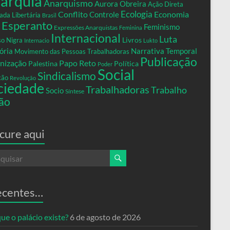
arquia
Anarquismo
Aurora Obreira
Ação Direta
Conflito
Ecologia
Controle
Economia
ada Libertária
Brasil
Esperanto
Feminismo
Expressões Anarquistas
Feminina
Internacional
Luta
Livros
so Nigra
Internacio
Lukto
ria
Narrativa Temporal
Movimento das Pessoas Trabalhadoras
Publicação
nização
Papo Reto
Palestina
Política
Poder
Social
Sindicalismo
xão
Revolução
ciedade
Trabalhadoras
Trabalho
Socio
Síntese
ão
cure aqui
ecentes…
ue o palácio existe?
6 de agosto de 2026