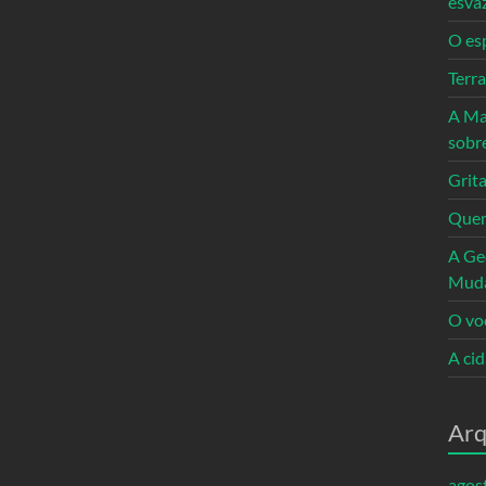
esva
O es
Terr
A Ma
sobr
Grita
Quem
A Ge
Mud
O vo
A ci
Arq
agos