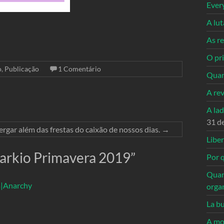
Ever
A lu
As re
O pri
o
,
Publicação
1 Comentário
Quan
A re
A la
31 d
gar além das frestas do caixão de nossos dias.
→
Libe
arkio Primavera 2019
”
Por q
Quan
a|Anarchy
orga
La bu
A mo