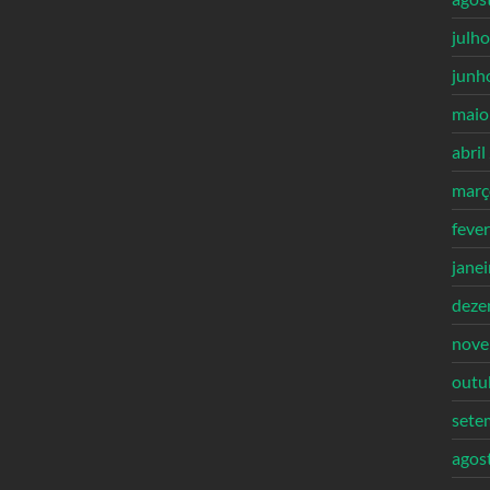
julh
junh
maio
abril
març
feve
jane
deze
nove
outu
sete
agos