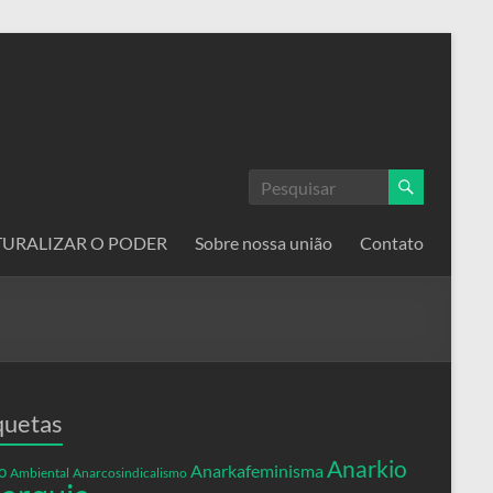
ATURALIZAR O PODER
Sobre nossa união
Contato
quetas
Anarkio
Anarkafeminisma
o
Ambiental
Anarcosindicalismo