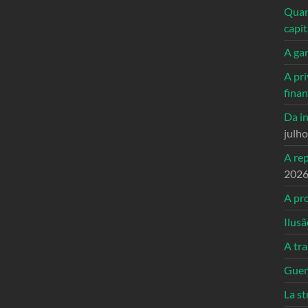
Quand
capi
A ga
A pri
fina
Da in
julh
A re
202
A pro
Ilusã
A tr
Guerr
La st