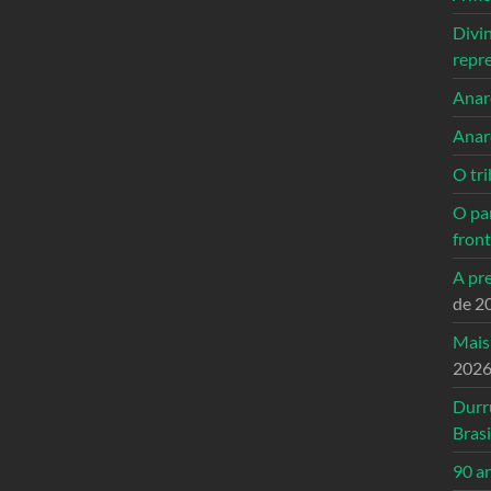
Divi
repr
Anarc
Anar
O tri
O pa
front
A pre
de 2
Mais
202
Durr
Brasi
90 a