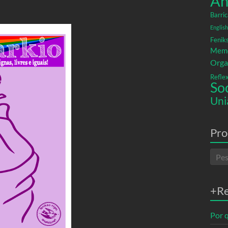
An
Barric
English
Fenik
Memó
Orga
Refle
So
Uni
Pro
+R
Por q