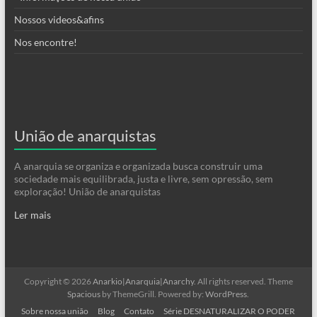
Nossos videos&afins
Nos encontre!
União de anarquistas
A anarquia se organiza e organizada busca construir uma
sociedade mais equilibrada, justa e livre, sem opressão, sem
exploração! União de anarquistas
Ler mais
Copyright © 2026
Anarkio|Anarquia|Anarchy
. All rights reserved. Theme
Spacious
by ThemeGrill. Powered by:
WordPress
.
Sobre nossa união
Blog
Contato
Série DESNATURALIZAR O PODER