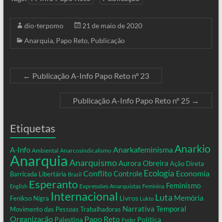
dio-terpomo
21 de maio de 2020
Anarquia
,
Papo Reto
,
Publicação
←
Publicação A-Info Papo Reto nº 23
Publicação A-Info Papo Reto nº 25
→
Etiquetas
Anarkio
Anarkafeminisma
A-Info
Ambiental
Anarcosindicalismo
Anarquia
Anarquismo
Aurora Obreira
Ação Direta
Conflito
Ecologia
Controle
Economia
Barricada Libertária
Brasil
Esperanto
Feminismo
Expressões Anarquistas
English
Feminina
Internacional
Luta
Memória
Livros
Fenikso Nigra
Lukto
Narrativa Temporal
Movimento das Pessoas Trabalhadoras
Organização
Papo Reto
Palestina
Política
Poder