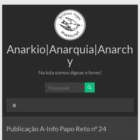
Pular
para
o
conteúdo
Anarkio|Anarquia|Anarch
y
Na luta somos dignas e livres!
Menu
Publicação A-Info Papo Reto nº 24