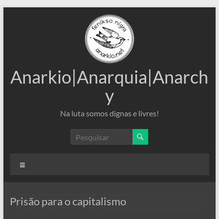
Pular
para
o
conteúdo
Anarkio|Anarquia|Anarch
y
Na luta somos dignas e livres!
Menu
Prisão para o capitalismo