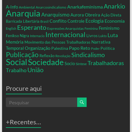
Anarkio
Anarkafeminisma
A-Info
Ambiental
Anarcosindicalismo
Anarquia
Anarquismo
Aurora Obreira
Ação Direta
Conflito
Ecologia
Controle
Economia
Barricada Libertária
Brasil
Esperanto
Feminismo
Expressões Anarquistas
English
Feminina
Internacional
Luta
Livros
Fenikso Nigra
Internacio
Lukto
Memória
Narrativa
Movimento das Pessoas Trabalhadoras
Organização
Temporal
Papo Reto
Palestina
Política
Poder
Publicação
Sindicalismo
Reflexão
Revolução
Social
Sociedade
Trabalhadoras
Socio
Síntese
União
Trabalho
Procure aqui
+Recentes…