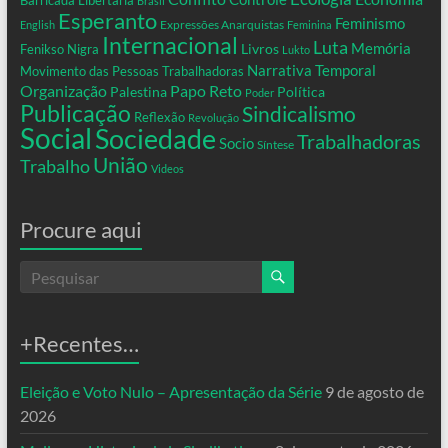
Barricada Libertária
Brasil
Esperanto
Feminismo
Expressões Anarquistas
English
Feminina
Internacional
Luta
Memória
Livros
Fenikso Nigra
Lukto
Narrativa Temporal
Movimento das Pessoas Trabalhadoras
Organização
Papo Reto
Palestina
Política
Poder
Publicação
Sindicalismo
Reflexão
Revolução
Social
Sociedade
Trabalhadoras
Socio
Síntese
União
Trabalho
Videos
Procure aqui
+Recentes…
Eleição e Voto Nulo – Apresentação da Série
9 de agosto de
2026