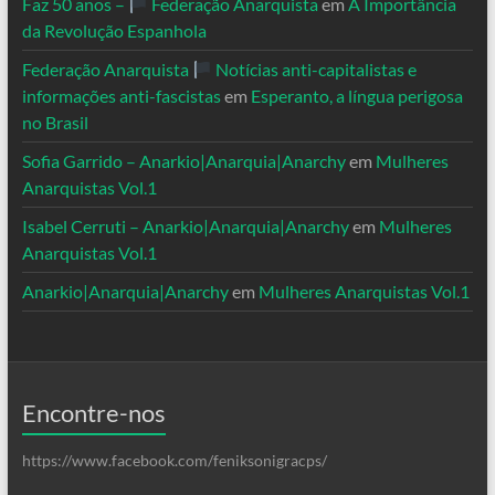
Faz 50 anos –
Federação Anarquista
em
A Importância
da Revolução Espanhola
Federação Anarquista
Notícias anti-capitalistas e
informações anti-fascistas
em
Esperanto, a língua perigosa
no Brasil
Sofia Garrido – Anarkio|Anarquia|Anarchy
em
Mulheres
Anarquistas Vol.1
Isabel Cerruti – Anarkio|Anarquia|Anarchy
em
Mulheres
Anarquistas Vol.1
Anarkio|Anarquia|Anarchy
em
Mulheres Anarquistas Vol.1
Encontre-nos
https://www.facebook.com/feniksonigracps/