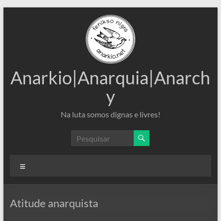
Pular
para
o
conteúdo
Anarkio|Anarquia|Anarch
y
Na luta somos dignas e livres!
Menu
Atitude anarquista