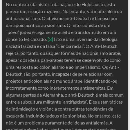
No contexto da história da nação e do Holocausto, esta
parece uma reação razoável. No entanto, vai muito além do
antinacionalismo. O ativismo anti-Deutsch é famoso por
dar apoio acrítico ao sionismo. O mito sionista de um
“povo” judeu é cegamente aceito e transformado em um
conceito fetichizado.
[3]
Isto é uma inversão da ideologia
nazista fascista e da falsa “ciência racial”. O Anti-Deutsch
rejeita, portanto, quaisquer formas de nacionalismo árabe,
apesar dos ideais pan-árabes terem se desenvolvido como
uma resposta ao colonialismo e ao imperialismo. Os Anti-
Deutsch são, portanto, incapazes de se relacionar com
projetos anticoloniais no mundo árabe, identificando-os
incorretamente como inerentemente antissemitas. Em
algumas partes da Alemanha, o anti-Deutsch é mais comum
entre a subcultura militante “antifascista”. Eles usam táticas
de intimidação e violência contra outras tendências da
esquerda, incluindo judeus não sionistas. No entanto, este
não é um problema puramente de ideias antialemãs. A
sociedade alemã atual continua a lutar contra o racismo