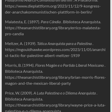
https://www.dieplattform.org/2023/11/12/9-kongress-
der-anarchakommunistischen-plattform-in-berlin/
Malatesta, E. (1897).
Para Cândia
. Biblioteca Anarquista.
https://theanarchistlibrary.org/library/errico-malatesta-
pro-candia
Meltzer, A. (1939).
Tática Anarquista para a Palestina
.
https://mgouldhawke.wordpress.com/2023/11/05/anarchi
st-tactic-for-palestine-albert-meltzer-1939
Morris, B. (1994).
Flores Magón e o Partido Liberal Mexicano
.
Biblioteca Anarquista.
https://theanarchistlibrary.org/library/brian-morris-flores-
magon-and-the-mexican-liberal-party
Price, W. (2009).
A Luta Palestina e o Dilema Anarquista
.
Biblioteca Anarquista.
https://theanarchistlibrary.org/library/wayne-price-a-luta-
palestina-e-o-dilema-anarquista