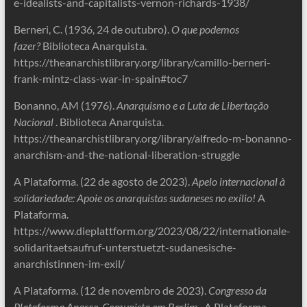
e-idealists-and-capitalists-vernon-richards-1938/
Berneri, C. (1936, 24 de outubro).
O que podemos
fazer?
Biblioteca Anarquista.
https://theanarchistlibrary.org/library/camillo-berneri-
frank-mintz-class-war-in-spain#toc7
Bonanno, AM (1976).
Anarquismo e a Luta de Libertação
Nacional
. Biblioteca Anarquista.
https://theanarchistlibrary.org/library/alfredo-m-bonanno-
anarchism-and-the-national-liberation-struggle
A Plataforma. (22 de agosto de 2023).
Apelo internacional à
solidariedade: Apoie os anarquistas sudaneses no exílio!
A
Plataforma.
https://www.dieplattform.org/2023/08/22/internationale-
solidaritaetsaufruf-unterstuetzt-sudanesische-
anarchistinnen-im-exil/
A Plataforma. (12 de novembro de 2023).
Congresso da
Plataforma Anarco-Comunista em Berlim
. A Plataforma.