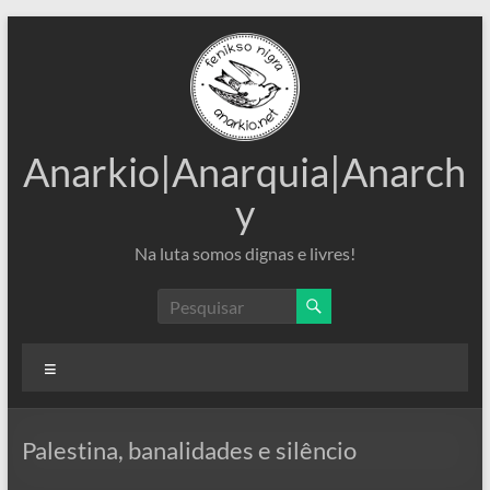
Pular
para
o
conteúdo
Anarkio|Anarquia|Anarch
y
Na luta somos dignas e livres!
Menu
Palestina, banalidades e silêncio