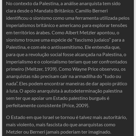
No contexto da Palestina, a análise anarquista tem sido
clara desde o Mandato Britânico. Camillo Berneri
identificou o sionismo como uma ferramenta utilizada pelos
imperialismos britânico e americano para explorar tensões
em territórios árabes. Como Albert Metzler apontou, o
sionismo trouxe uma espécie de “fascismo judaico” para a
Palestina, e com ele o antissemitismo. Ele entendia que,
para que a revolução social fosse alcançada na Palestina, o
imperialismo e o colonialismo teriam que ser confrontados
primeiro (Meltzer, 1939). Como Wayne Price observou, os
anarquistas não precisam cair na armadilha do “tudo ou
nada”. Eles podem encontrar maneiras de dar apoio prático
à luta. O apoio anarquista à autodeterminação palestina
sem ter que apoiar um Estado palestino burguês é
perfeitamente consistente (Price, 2009).
O Estado em que Israel se tornou é talvez mais autoritário,
mais violento, mais fascista do que anarquistas como
Metzler ou Berneri jamais poderiam ter imaginado.