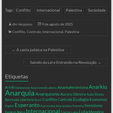
Tags:
Conflito
Internacional
Palestina
Sociedade
dio-terpomo
9 de agosto de 2025
Conflito
,
Controle
,
Internacional
,
Palestina
←
A casta judaica na Palestina
Saindo da Lei e Entrando na Revolução
→
Etiquetas
Anarkio
Anarkafeminisma
A-Info
Ambiental
Anarcosindicalismo
Anarquia
Anarquismo
Aurora Obreira
Ação Direta
Conflito
Ecologia
Controle
Economia
Barricada Libertária
Brasil
Esperanto
Feminismo
Expressões Anarquistas
English
Feminina
Internacional
Luta
Memória
Livros
Fenikso Nigra
Lukto