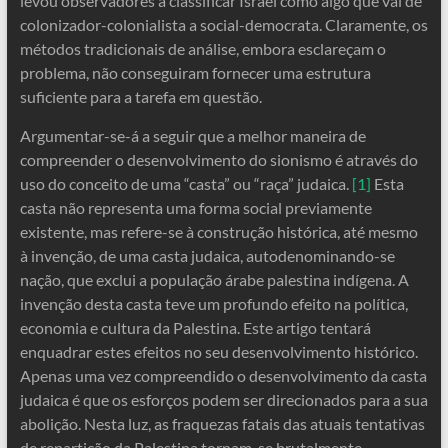
levou observadores a classificar Israel como algo que vai de
colonizador-colonialista a social-democrata. Claramente, os
métodos tradicionais de análise, embora esclareçam o
problema, não conseguiram fornecer uma estrutura
suficiente para a tarefa em questão.
Argumentar-se-á a seguir que a melhor maneira de
compreender o desenvolvimento do sionismo é através do
uso do conceito de uma “casta” ou “raça” judaica.
[1]
Esta
casta não representa uma forma social previamente
existente, mas refere-se à construção histórica, até mesmo
à invenção, de uma casta judaica, autodenominando-se
nação, que exclui a população árabe palestina indígena. A
invenção desta casta teve um profundo efeito na política,
economia e cultura da Palestina. Este artigo tentará
enquadrar estes efeitos no seu desenvolvimento histórico.
Apenas uma vez compreendido o desenvolvimento da casta
judaica é que os esforços podem ser direcionados para a sua
abolição. Nesta luz, as fraquezas fatais das atuais tentativas
de repartição da Palestina tornam-se brutalmente