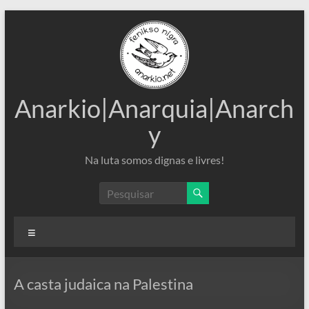
Pular
para
o
conteúdo
Anarkio|Anarquia|Anarch
y
Na luta somos dignas e livres!
Menu
A casta judaica na Palestina