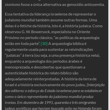
sionismo fosse a única alternativa ao genocídio antissemita.
Essa tentativa da liderança israelense de representar o
judaísmo mundial também assume outras formas. Uma
delas é o fetiche da história, isto é, a história judaica. Como
observou G. W. Bowersock, especialista no Oriente
Próximo no período clássico, “as políticas da arqueologia
estão em toda parte”.
[30]
A arqueologia bíblica é
regularmente usada para sustentar as reivindicações
“judaicas” à terra (ou seja, a uma presença histórica nela),
enquanto a arqueologia dos períodos árabes é
menosprezada, e descobertas que questionam a
autenticidade histórica do relato bíblico são
adequadamente reinterpretadas. A história da terra de
Israel é a história exclusivamente do povo judeu.
[Interjeição
dos editores: o esforço do Estado israelense para se estabelecer
como o único representante do judaísmo mundial produz
ironias. Em dezembro de 1991, quarenta e três emigrantes
judeus soviéticos que haviam buscado asilo na Holanda foram