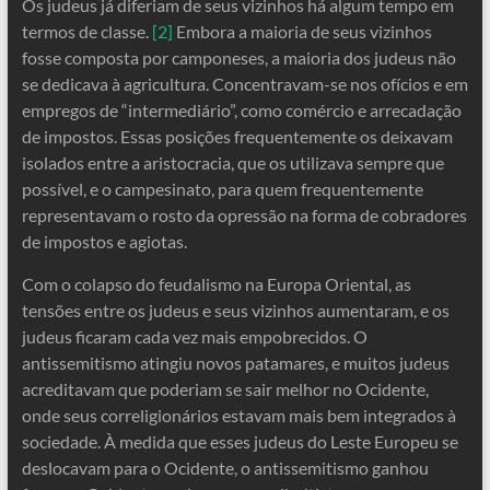
Os judeus já diferiam de seus vizinhos há algum tempo em
termos de classe.
[2]
Embora a maioria de seus vizinhos
fosse composta por camponeses, a maioria dos judeus não
se dedicava à agricultura. Concentravam-se nos ofícios e em
empregos de “intermediário”, como comércio e arrecadação
de impostos. Essas posições frequentemente os deixavam
isolados entre a aristocracia, que os utilizava sempre que
possível, e o campesinato, para quem frequentemente
representavam o rosto da opressão na forma de cobradores
de impostos e agiotas.
Com o colapso do feudalismo na Europa Oriental, as
tensões entre os judeus e seus vizinhos aumentaram, e os
judeus ficaram cada vez mais empobrecidos. O
antissemitismo atingiu novos patamares, e muitos judeus
acreditavam que poderiam se sair melhor no Ocidente,
onde seus correligionários estavam mais bem integrados à
sociedade. À medida que esses judeus do Leste Europeu se
deslocavam para o Ocidente, o antissemitismo ganhou