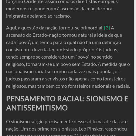
força no Ocidente, assim como os direitistas europeus
modernos responderam à ascensão da mão de obra
imigrante apelando ao racismo.
Aqui, a questão da nação tornou-se primordial.
[3]
A
ascensão do Estado-nação tornou natural a ideia de que
cada “povo”, um termo para o qual não há uma definição
consistente, deveria ter um Estado próprio. Os judeus,
tendo sempre se considerado um “povo” no sentido
religioso, tornaram-se um povo sem Estado. À medida que o
nacionalismo racial se tornou cada vez mais popular, os
judeus passaram a ser vistos não apenas como forasteiros
religiosos, mas também como forasteiros nacionais e raciais.
PENSAMENTO RACIAL: SIONISMO E
ANTISSEMITISMO
O sionismo surgiu precisamente desses dilemas de classe e
nação. Um dos primeiros sionistas, Leo Pinsker, respondeu
aos pogroms russos escrevendo: “A judeofobia é uma