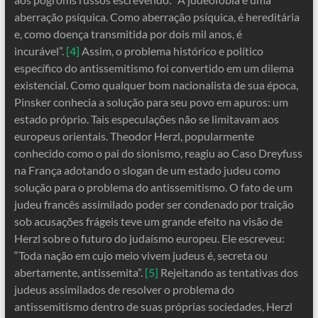
aberração psíquica. Como aberração psíquica, é hereditária
e, como doença transmitida por dois mil anos, é
incurável”.
[4]
Assim, o problema histórico e político
específico do antissemitismo foi convertido em um dilema
existencial. Como qualquer bom nacionalista de sua época,
Pinsker conhecia a solução para seu povo em apuros: um
estado próprio. Tais especulações não se limitavam aos
europeus orientais. Theodor Herzl, popularmente
conhecido como o pai do sionismo, reagiu ao Caso Dreyfuss
na França adotando o slogan de um estado judeu como
solução para o problema do antissemitismo. O fato de um
judeu francês assimilado poder ser condenado por traição
sob acusações frágeis teve um grande efeito na visão de
Herzl sobre o futuro do judaísmo europeu. Ele escreveu:
“Toda nação em cujo meio vivem judeus é, secreta ou
abertamente, antissemita”.
[5]
Rejeitando as tentativas dos
judeus assimilados de resolver o problema do
antissemitismo dentro de suas próprias sociedades, Herzl