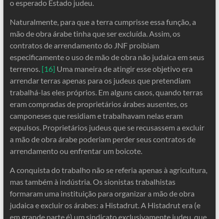
o esperado Estado judeu.
Naturalmente, para que a terra cumprisse essa função, a
mão de obra árabe tinha que ser excluída. Assim, os
contratos de arrendamento do JNF proibiam
especificamente o uso de mão de obra não judaica em seus
terrenos.
[16]
Uma maneira de atingir esse objetivo era
arrendar terras apenas para os judeus que pretendiam
trabalhá-las eles próprios. Em alguns casos, quando terras
eram compradas de proprietários árabes ausentes, os
camponeses que residiam e trabalhavam nelas eram
expulsos. Proprietários judeus que se recusassem a excluir
a mão de obra árabe poderiam perder seus contratos de
arrendamento ou enfrentar um boicote.
A conquista do trabalho não se referia apenas à agricultura,
mas também à indústria. Os sionistas trabalhistas
formaram uma instituição para organizar a mão de obra
judaica e excluir os árabes: a Histadrut. A Histadrut era (e
em grande parte é) um sindicato exclusivamente judeu, que