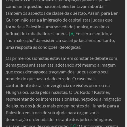
como uma questão nacional, eles tentavam abordar
também os aspectos de classe da questão. Assim, para Ben
Gurion, não seria a imigração de capitalistas judeus que
tornaria a Palestina uma sociedade judaica, mas sim o
influxo de trabalhadores judeus.
[6]
Em certo sentido, a
“normalização” da existência social judaica era, portanto,
uma resposta às condições ideológicas.
Os primeiros sionistas estavam em constante debate com
demagogos antissemitas, adotando até mesmo a imagem
que esses demagogos traçavam dos judeus como seu
modelo do que havia dado errado. O caso mais
contundente de tal convergência de visões ocorreu na
Hungria ocupada pelos nazistas. O Dr. Rudolf Kastner,
representando os interesses sionistas, negociou a imigração
de alguns dos judeus mais proeminentes da Hungria para a
Palestina em troca de sua ajuda para organizar a
deportação ordenada do restante dos judeus húngaros
para os campos de concentração.
[7]
O funcionário nazista