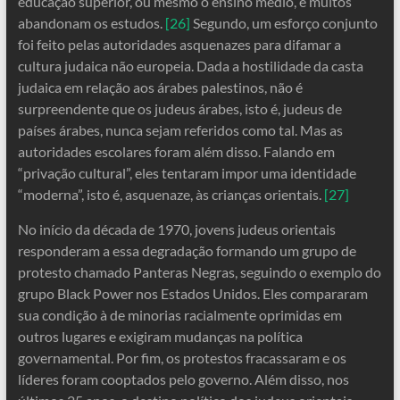
educação superior, ou mesmo o ensino médio, e muitos
abandonam os estudos.
[26]
Segundo, um esforço conjunto
foi feito pelas autoridades asquenazes para difamar a
cultura judaica não europeia. Dada a hostilidade da casta
judaica em relação aos árabes palestinos, não é
surpreendente que os judeus árabes, isto é, judeus de
países árabes, nunca sejam referidos como tal. Mas as
autoridades escolares foram além disso. Falando em
“privação cultural”, eles tentaram impor uma identidade
“moderna”, isto é, asquenaze, às crianças orientais.
[27]
No início da década de 1970, jovens judeus orientais
responderam a essa degradação formando um grupo de
protesto chamado Panteras Negras, seguindo o exemplo do
grupo Black Power nos Estados Unidos. Eles compararam
sua condição à de minorias racialmente oprimidas em
outros lugares e exigiram mudanças na política
governamental. Por fim, os protestos fracassaram e os
líderes foram cooptados pelo governo. Além disso, nos