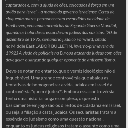
capturados e, com a ajuda de cães, colocados à força em um
avião para Israel – a mando do governo israelense. Cerca de
cinquenta outros permaneceram escondidos na cidade de
Eindhoven, evocando memórias da Segunda Guerra Mundial,
quando os holandeses esconderam judeus dos nazistas. (20 de
dezembro de 1992, semanário judaico
Forward,
citado
no
Middle East LABOR BULLETIN,
inverno-primavera de
1992.) A visão de policiais na Europa atacando judeus com cães
deve gelar o sangue de qualquer oponente do antissemitismo.
Deve-se notar, no entanto, que o verniz ideológico não é
inquebrável. Uma grande controvérsia que abalou as
tentativas de homogeneizar a vida judaica em Israel é a
controvérsia “quem é judeu?”. Embora essa controvérsia
tenha uma história longa e complexa, o que está
basicamente em jogo são os direitos de cidadania em Israel,
ou seja, a filiação à casta judaica. Os secularistas tratam a
essência do judaísmo como uma questão nacional,
enquanto os judeus religiosos tratam o assunto como uma