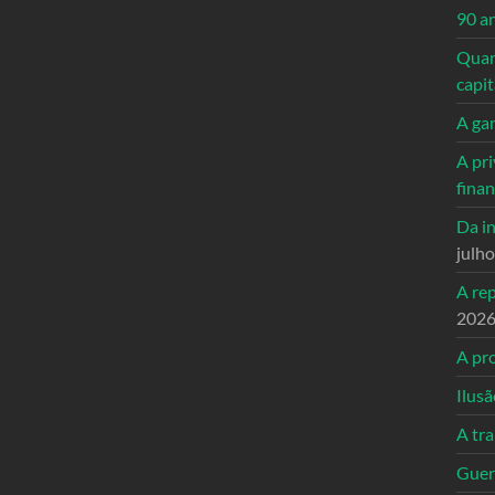
90 a
Quand
capi
A ga
A pri
fina
Da in
julh
A re
202
A pro
Ilusã
A tr
Guerr