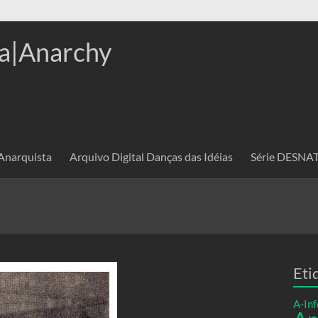
a|Anarchy
 Anarquista
Arquivo Digital Danças das Idéias
Série DESN
Eti
A-Inf