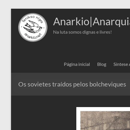
Pular
para
Anarkio|Anarqui
o
conteúdo
Na luta somos dignas e livres!
Página inicial
Blog
Síntese
Os sovietes traídos pelos bolcheviques