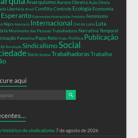
arquia
Anarquismo
Aurora Obreira
Ação Direta
Conflito
Ecologia
Controle
Economia
ada Libertária
Brasil
Esperanto
Feminismo
Expressões Anarquistas
Feminina
Internacional
Luta
Livros
so Nigra
Internacio
Lukto
ria
Narrativa Temporal
Movimento das Pessoas Trabalhadoras
Publicação
nização
Papo Reto
Palestina
Política
Poder
Social
Sindicalismo
xão
Revolução
ciedade
Trabalhadoras
Trabalho
Socio
Síntese
ão
cure aqui
ecentes…
 histórico do sindicalismo
7 de agosto de 2026