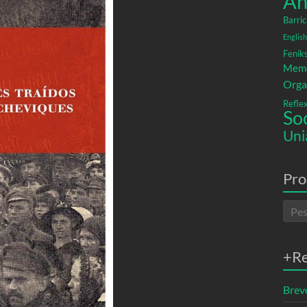
An
Barric
English
Fenik
Memó
Orga
Refle
So
Uni
Pro
+R
Breve