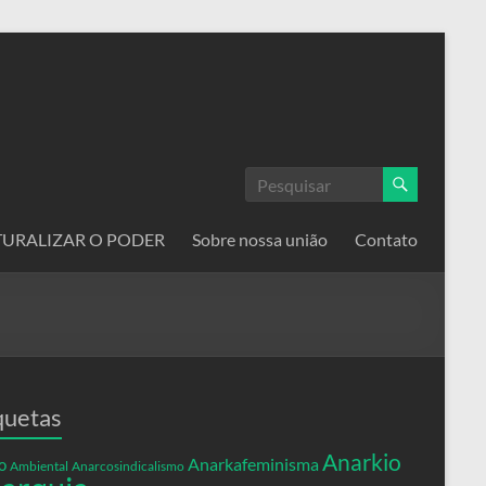
ATURALIZAR O PODER
Sobre nossa união
Contato
quetas
Anarkio
Anarkafeminisma
o
Ambiental
Anarcosindicalismo