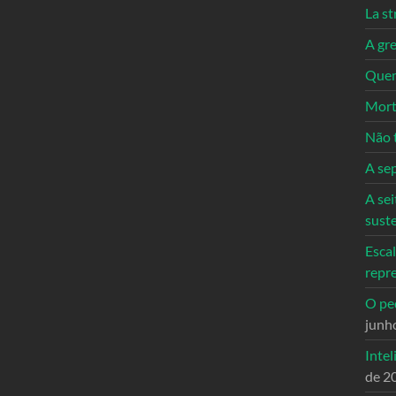
La st
A gre
Quem
Mort
Não 
A se
A sei
sust
Escal
repr
O ped
junh
Intel
de 2