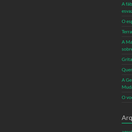
A fáb
esva
O es
Terr
A Ma
sobr
Grita
Quem
A Ge
Mud
O vo
Arq
agos