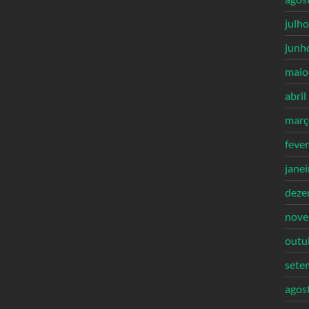
julh
junh
maio
abril
març
feve
jane
deze
nove
outu
sete
agos