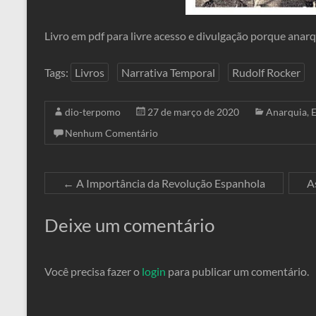
Livro em pdf para livre acesso e divulgação porque anar
Tags:
Livros
Narrativa Temporal
Rudolf Rocker
dio-terpomo
27 de março de 2020
Anarquia
,
E
Nenhum Comentário
←
A Importância da Revolução Espanhola
A
Deixe um comentário
Você precisa fazer o
login
para publicar um comentário.