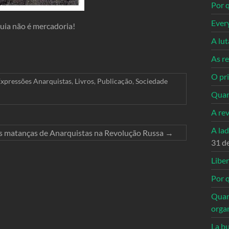
Por q
Ever
quia não é mercadoria!
A lu
As re
O pri
xpressões Anarquistas
,
Livros
,
Publicação
,
Sociedade
Quan
A re
A la
s matanças de Anarquistas na Revolução Russa
→
31 d
Libe
Por q
Quan
orga
La bu