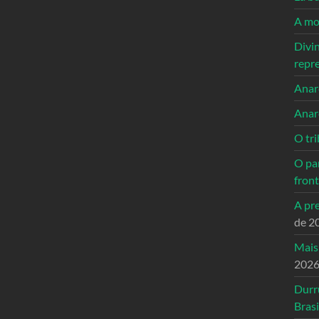
A mo
Divi
repr
Anarc
Anar
O tri
O pa
front
A pre
de 2
Mais
202
Durr
Brasi