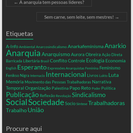
←
A anarquia tem pessoas líderes?
Sem carne, sem leite, sem mestres!
→
Etiquetas
Anarkio
Anarkafeminisma
A-Info
Ambiental
Anarcosindicalismo
Anarquia
Anarquismo
Aurora Obreira
Ação Direta
Conflito
Ecologia
Controle
Economia
Barricada Libertária
Brasil
Esperanto
Feminismo
Expressões Anarquistas
English
Feminina
Internacional
Luta
Livros
Fenikso Nigra
Internacio
Lukto
Memória
Narrativa
Movimento das Pessoas Trabalhadoras
Organização
Temporal
Papo Reto
Palestina
Política
Poder
Publicação
Sindicalismo
Reflexão
Revolução
Social
Sociedade
Trabalhadoras
Socio
Síntese
União
Trabalho
Procure aqui