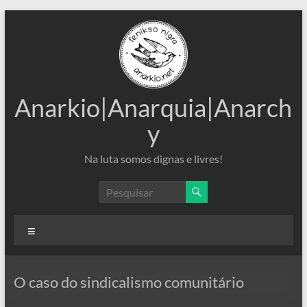
Pular
para
o
conteúdo
Anarkio|Anarquia|Anarch
y
Na luta somos dignas e livres!
Menu
O caso do sindicalismo comunitário