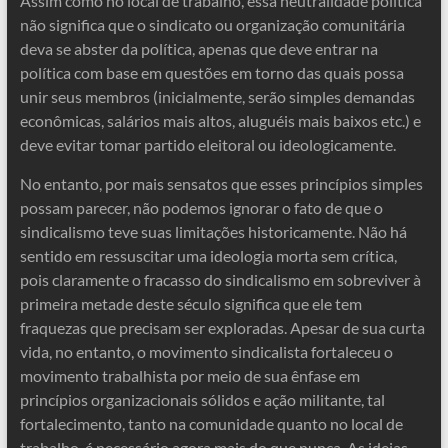
Assim como no local de trabalho, essa neutralidade política
não significa que o sindicato ou organização comunitária
deva se abster da política, apenas que deve entrar na
política com base em questões em torno das quais possa
unir seus membros (inicialmente, serão simples demandas
econômicas, salários mais altos, aluguéis mais baixos etc.) e
deve evitar tomar partido eleitoral ou ideologicamente.
No entanto, por mais sensatos que esses princípios simples
possam parecer, não podemos ignorar o fato de que o
sindicalismo teve suas limitações historicamente. Não há
sentido em ressuscitar uma ideologia morta sem crítica,
pois claramente o fracasso do sindicalismo em sobreviver à
primeira metade deste século significa que ele tem
fraquezas que precisam ser exploradas. Apesar de sua curta
vida, no entanto, o movimento sindicalista fortaleceu o
movimento trabalhista por meio de sua ênfase em
princípios organizacionais sólidos e ação militante, tal
fortalecimento, tanto na comunidade quanto no local de
trabalho, é necessário agora mais do que nunca. As ideias