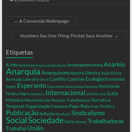
←
A Conversão Relâmpago
Numbers Say One Thing, Pocket Says Another
→
Etiquetas
Anarkio
Anarkafeminisma
A-Info
Ambiental
Anarcosindicalismo
Anarquia
Anarquismo
Aurora Obreira
Ação Direta
Conflito
Ecologia
Controle
Economia
Barricada Libertária
Brasil
Esperanto
Feminismo
Expressões Anarquistas
English
Feminina
Internacional
Luta
Livros
Fenikso Nigra
Internacio
Lukto
Memória
Narrativa
Movimento das Pessoas Trabalhadoras
Organização
Temporal
Papo Reto
Palestina
Política
Poder
Publicação
Sindicalismo
Reflexão
Revolução
Social
Sociedade
Trabalhadoras
Socio
Síntese
União
Trabalho