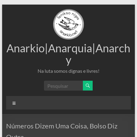
Pular
para
o
conteúdo
Anarkio|Anarquia|Anarch
y
Na luta somos dignas e livres!
Menu
Números Dizem Uma Coisa, Bolso Diz
Outra