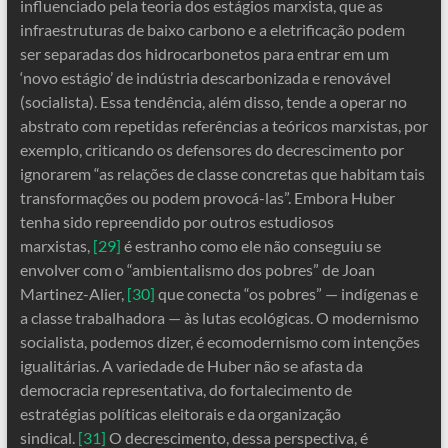
influenciado pela teoria dos estágios marxista, que as
infraestruturas de baixo carbono e a eletrificação podem
ser separadas dos hidrocarbonetos para entrar em um
‘novo estágio’ de indústria descarbonizada e renovável
(socialista). Essa tendência, além disso, tende a operar no
abstrato com repetidas referências a teóricos marxistas, por
exemplo, criticando os defensores do decrescimento por
ignorarem “as relações de classe concretas que habitam tais
transformações ou podem provocá-las”. Embora Huber
tenha sido repreendido por outros estudiosos
marxistas,
[29]
é estranho como ele não conseguiu se
envolver com o “ambientalismo dos pobres” de Joan
Martinez-Alier,
[30]
que conecta “os pobres” — indígenas e
a classe trabalhadora — às lutas ecológicas. O modernismo
socialista, podemos dizer, é ecomodernismo com intenções
igualitárias. A variedade de Huber não se afasta da
democracia representativa, do fortalecimento de
estratégias políticas eleitorais e da organização
sindical.
[31]
O decrescimento, dessa perspectiva, é