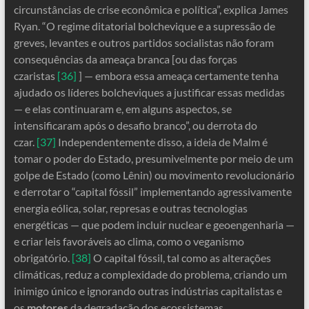
circunstâncias de crise econômica e política”, explica James
Ryan. “O regime ditatorial bolchevique e a supressão de
greves, levantes e outros partidos socialistas não foram
consequências da ameaça branca [ou das forças
czaristas
[36]
] — embora essa ameaça certamente tenha
ajudado os líderes bolcheviques a justificar essas medidas
— e elas continuaram e, em alguns aspectos, se
intensificaram após o desafio branco”, ou derrota do
czar.
[37]
Independentemente disso, a ideia de Malm é
tomar o poder do Estado, presumivelmente por meio de um
golpe de Estado (como Lênin) ou movimento revolucionário
e derrotar o “capital fóssil” implementando agressivamente
energia eólica, solar, represas e outras tecnologias
energéticas — que podem incluir nuclear e geoengenharia —
e criar leis favoráveis ​​ao clima, como o veganismo
obrigatório.
[38]
O capital fóssil, tal como as alterações
climáticas, reduz a complexidade do problema, criando um
inimigo único e ignorando outras indústrias capitalistas e
os
motores
da degradação dos ecossistemas.