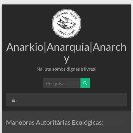
Pular
para
o
conteúdo
Anarkio|Anarquia|Anarch
y
Na luta somos dignas e livres!
Menu
Manobras Autoritárias Ecológicas: