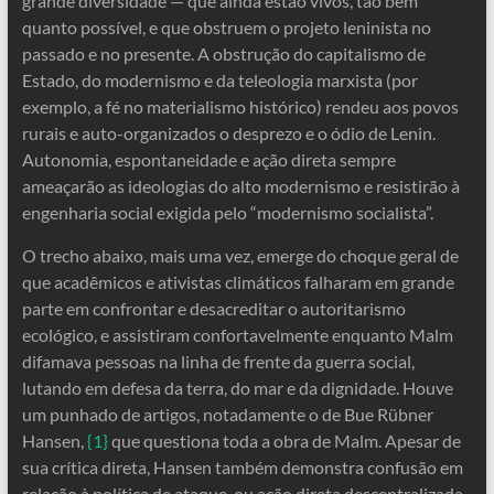
grande diversidade — que ainda estão vivos, tão bem
quanto possível, e que obstruem o projeto leninista no
passado e no presente. A obstrução do capitalismo de
Estado, do modernismo e da teleologia marxista (por
exemplo, a fé no materialismo histórico) rendeu aos povos
rurais e auto-organizados o desprezo e o ódio de Lenin.
Autonomia, espontaneidade e ação direta sempre
ameaçarão as ideologias do alto modernismo e resistirão à
engenharia social exigida pelo “modernismo socialista”.
O trecho abaixo, mais uma vez, emerge do choque geral de
que acadêmicos e ativistas climáticos falharam em grande
parte em confrontar e desacreditar o autoritarismo
ecológico, e assistiram confortavelmente enquanto Malm
difamava pessoas na linha de frente da guerra social,
lutando em defesa da terra, do mar e da dignidade. Houve
um punhado de artigos, notadamente o de Bue Rübner
Hansen,
{1}
que questiona toda a obra de Malm. Apesar de
sua crítica direta, Hansen também demonstra confusão em
relação à política de ataque, ou ação direta descentralizada,