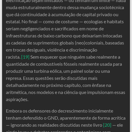
eletrificação sejam limitados — ou tenham um limite — nada
muda estruturalmente dentro dessa mudança sociotécnica
que dá continuidade à acumulação de capital privado ou
estatal. No final — como de costume — ecologias e habitats
seriam negligenciados e sacrificados em nome de
infraestruturas de baixo carbono que deixariam intocadas
as cadeias de suprimentos globais (neo)coloniais, baseadas
em trocas desiguais, violência e discriminação
racista.
[19]
Sem esquecer que ninguém sabe realmente a
quantidade de combustíveis fósseis realmente usada para
produzir uma turbina eólica, um painel solar ou uma
represa. Essas questões serão discutidas mais
detalhadamente no próximo capítulo, com ênfase na
aritmética, nos modelos e na ciência que impulsionam essas
aspirações.
Embora os defensores do decrescimento inicialmente
tenham defendido o GND, aparentemente de forma acrítica
— ignorando as realidades discutidas neste livro
[20]
— ele
ainda levou a debates acalorados e antagônicos com