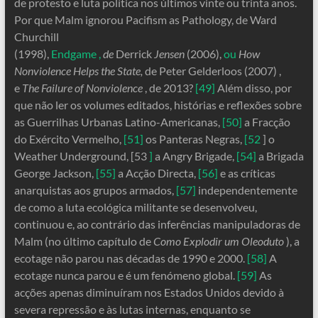
de protesto e luta política nos últimos vinte ou trinta anos.
Por que Malm ignorou Pacifism as Pathology, de Ward
Churchill
(1998),
Endgame
,
de
Derrick
Jensen
(2006),
ou
How
Nonviolence Helps the State,
de Peter Gelderloos (2007) ,
e
The Failure of Nonviolence
, de 2013?
[49]
Além disso, por
que não ler os volumes editados, histórias e reflexões sobre
as Guerrilhas Urbanas Latino-Americanas,
[50]
a Fracção
do Exército Vermelho,
[51]
os Panteras Negras,
[52
] o
Weather Underground, [53
]
a Angry Brigade,
[54]
a Brigada
George Jackson,
[55]
a Acção Directa,
[56]
e as críticas
anarquistas aos grupos armados,
[57]
independentemente
de como a luta ecológica militante se desenvolveu,
continuou e, ao contrário das inferências manipuladoras de
Malm (no último capítulo de
Como Explodir um Oleoduto
), a
ecotage não parou nas décadas de 1990 e 2000.
[58]
A
ecotage nunca parou e é um fenómeno global.
[59]
As
acções apenas diminuíram nos Estados Unidos devido à
severa repressão e às lutas internas, enquanto se