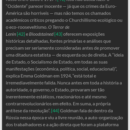
“Ocidente” parecer inocente — já que os crimes da Euro-
América são horríveis — mas não temos os chamados
acadêmicos críticos pregando o Churchillismo ecológico ou
o eco-rooseveltismo.
O Terror de
Lenin
[42]
e
Bloodstained
[43]
oferecem exposições
históricas detalhadas, fontes primárias e análises que
precisam ser seriamente consideradas antes de promover
uma ditadura estatista — de esquerda ou de direita. A “ideia
de Estado, o Socialismo de Estado, em todas as suas
manifestações (econômica, política, social, educacional)”,
explica Emma Goldman em 1924, “está total e
irremediavelmente falida. Nunca antes em toda a história a
autoridade, o governo, o Estado, provaram ser tão
inerentemente estáticos, reacionários e até mesmo
contrarrevolucionários em efeito. Em suma, a própria
antítese da revolução”.
[44]
Goldman fala de dentro da
Rússia nessa época e viu a livre reunião, a auto-organização
dos trabalhadores e a ação direta que foram a plataforma