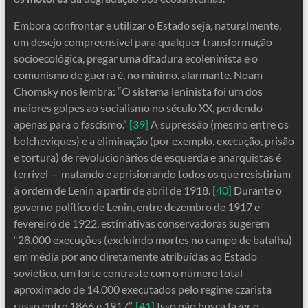
Embora confrontar e utilizar o Estado seja, naturalmente,
um desejo compreensível para qualquer transformação
socioecológica, pregar uma ditadura ecoleninista e o
comunismo de guerra é, no mínimo, alarmante. Noam
Chomsky nos lembra: “O sistema leninista foi um dos
maiores golpes ao socialismo no século XX, perdendo
apenas para o fascismo.”
[39]
A supressão (mesmo entre os
bolcheviques) e a eliminação (por exemplo, execução, prisão
e tortura) de revolucionários de esquerda e anarquistas é
terrível — matando e aprisionando todos os que resistiriam
à ordem de Lenin a partir de abril de 1918.
[40]
Durante o
governo político de Lenin, entre dezembro de 1917 e
fevereiro de 1922, estimativas conservadoras sugerem
“28.000 execuções (excluindo mortes no campo de batalha)
em média por ano diretamente atribuídas ao Estado
soviético, um forte contraste com o número total
aproximado de 14.000 executados pelo regime czarista
russo entre 1866 e 1917”.
[41]
Isso não busca fazer o