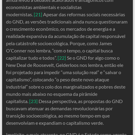
economistas ambientais e socialistas
modernistas.
[21]
Apesar das reformas sociais necessárias
do GND, as versões tradicionais ainda nunca questionaram
o crescimento econômico, os mercados de energia e a
realidade expansiva da acumulação de capital responsável
pela catástrofe socioecológica. Porque, como James
O’Conner nos lembra, “com o tempo, o capital busca
capitalizar tudo e todos”.
[22]
Se o GND for algo como o
New Deal de Roosevelt, Gelderloos nos lembra, então ele
foi projetado para impedir “uma solução real” e “salvar o
capitalismo”, colocando “o peso deste novo ataque
industrial” sobre o colo dos marginalizados e pobres deste
mundo mais abaixo no esquema da pirâmide
capitalista.
[23]
Dessa perspectiva, as propostas do GND
buscavam atenuar as demandas revolucionárias por
transição socioecológica, ao mesmo tempo em que
desenvolviam e expandiam o capitalismo verde.
Implícito, e mais atraente, no GND é o Estado como agente