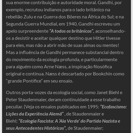
sua enorme contribuição e autoridade moral. Gandhi, por
exemplo, recrutou indianos para o lado britânico na
rebelião Zulu e na Guerra dos Bôeres na África do Sul; e na
Segunda Guerra Mundial, em 1940, Gandhi escreveu um
apelo surpreendente
“A todos os britânicos”,
aconselhando-
os a desistir e aceitar qualquer destino que Hitler tivesse
para eles, mas não a abrir mão de suas almas ou mentes!
Mas a influência de Gandhi permanece substancial dentro
do movimento da ecologia profunda, e particularmente
para alguém como Arne Næss, a inspiração filosófica
original e contínua. Næss é descartado por Bookchin como
“grande Pontífice” em seu ensaio.
Outros porta-vozes da ecologia social, como Janet Biehl e
Peter Staudenmaier, deram continuidade a esse trabalho
peculiar. (Veja os ensaios publicados em 1995:
“Ecofascismo:
Lições da Experiência Alemã”
, de Staudenmaier e
Biehl;
“Ecologia Fascista: A ‘Ala Verde’ do Partido Nazista e
seus Antecedentes Históricos”,
de Staudenmaier;