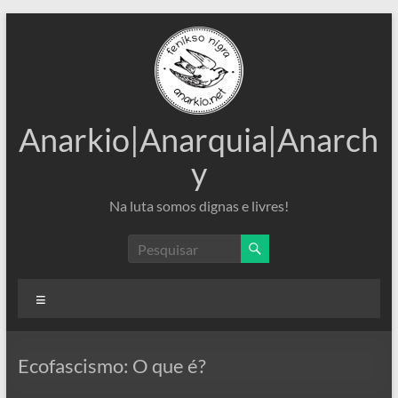
Pular
para
o
conteúdo
Anarkio|Anarquia|Anarch
y
Na luta somos dignas e livres!
Menu
Ecofascismo: O que é?