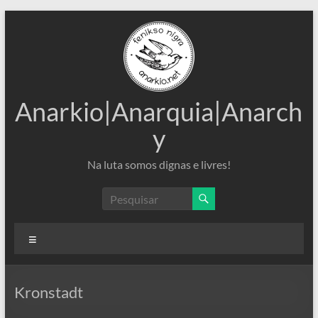
Pular
para
o
conteúdo
Anarkio|Anarquia|Anarch
y
Na luta somos dignas e livres!
Menu
Kronstadt