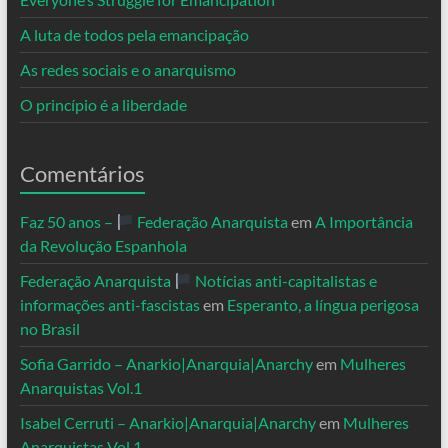
A luta de todos pela emancipação
As redes sociais e o anarquismo
O princípio é a liberdade
Comentários
Faz 50 anos –
Federação Anarquista
em
A Importância
da Revolução Espanhola
Federação Anarquista
Notícias anti-capitalistas e
informações anti-fascistas
em
Esperanto, a língua perigosa
no Brasil
Sofia Garrido – Anarkio|Anarquia|Anarchy
em
Mulheres
Anarquistas Vol.1
Isabel Cerruti – Anarkio|Anarquia|Anarchy
em
Mulheres
Anarquistas Vol.1