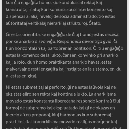
kun ĉiu engaĝita homo, kio kondukas al rektaj kaj
konstruitaj rilatoj kun komuna socia interkonsento kaj
dispensas al aliaj niveloj de socia administrado, tio estas
aŭtoritataj vertikalaj hierarkiaj strukturoj. Ŝtato.
Ĝi estas orientita, ke engaĝiĝo de ĉiuj homoj estas necesa
por ke anarkio disvolviĝu. Respondeca devontigo gvidi ĉi
tiun horizontalan kaj partoprenan politikon. Ĉi tiu engaĝiĝo
estas la komenco de la lukto, ĉar sen konvinko pri anarkio
kaj la rolo, kiun homo praktikanta anarkio havas, estas
malverŝajne resti engaĝita kaj instigita en la sistemo, en kiu
ni estas enigitaj.
Ni estas submetitaj al perforto, ĝi ne estas laŭvola kaj ne
ekzistas eliro sen rekta kaj kontinua lukto. La anarkiisma
movado estas konstanta liberecana respondo kontraŭ ĉiuj
formoj de subpremo kaj ekspluatado kaj ĝi ne okazas en
inercio aŭ en proponoj, kiuj harmonias kun subpremaj
praktikoj, tial la anarkiisma movado realiĝas marĝene kaj
periferia kaj agas per kuniĝo de ĉiuj homoj subpremataj kaj