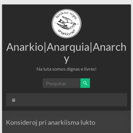
Pular
para
o
conteúdo
Anarkio|Anarquia|Anarch
y
Na luta somos dignas e livres!
Menu
Konsideroj pri anarkiisma lukto