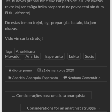
Jes, ni devas prepari nin fizike ĉar parto de la lukto okazas
rekte kaj sen taŭga fizika preparo ni ne povos teni nin dum
ĉi tiuj alfrontoj.
Do estas tempo trejni, legi, prepariĝi al batalo, kiu jam
okazas.
Vidu vin sur la stratoj!
Tags:
Anarkiisma
Movado
Anarkio
Esperanto
Lukto
Socio
dio-terpomo
21 de março de 2020
Anarkio
,
Anarquia
,
Esperanto
Nenhum Comentário
←
Considerações para uma luta anarquista
Considerations for an anarchist struggle
→