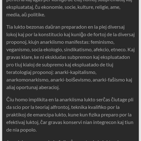
ekspluatataj, ĉu ekonomie, socie, kulture, religie, ame,
media, aŭ politike.
Tia lukto bezonas daŭran preparadon en la plej diversaj
lokoj kaj por la konstitucio kaj kuniĝo de fortoj de la diversaj
proponoj, kiujn anarkiismo manifestas: feminismo,
veganismo, socia ekologio, sindikatismo, afekcio, etneco. Kaj
gravas klare, ke ni ekskludas subpremon kaj ekspluatadon
pro tiuj kialoj de subpremo kaj ekspluatado de tiuj
teratologiaj proponoj: anarki-kapitalismo,
anarkomonarkismo, anarki-bolŝevismo, anarki-faŝismo kaj
aliaj oportunaj aberacioj.
Ĉiu homo implikita en la anarkiisma lukto serĉas ĉiutage pli
da scio por la teoriaj alfrontoj, teknika kvalifiko por la
praktikoj de emancipa lukto, kune kun fizika preparo por la
efektivaj luktoj, ĉar gravas konservi nian integrecon kaj tiun
de nia popolo.