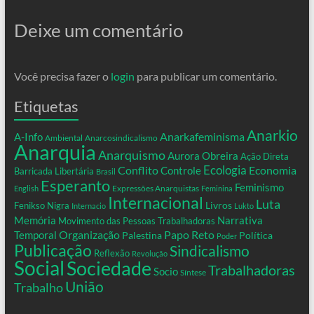
Deixe um comentário
Você precisa fazer o
login
para publicar um comentário.
Etiquetas
Anarkio
Anarkafeminisma
A-Info
Ambiental
Anarcosindicalismo
Anarquia
Anarquismo
Aurora Obreira
Ação Direta
Conflito
Ecologia
Controle
Economia
Barricada Libertária
Brasil
Esperanto
Feminismo
Expressões Anarquistas
English
Feminina
Internacional
Luta
Livros
Fenikso Nigra
Internacio
Lukto
Memória
Narrativa
Movimento das Pessoas Trabalhadoras
Organização
Temporal
Papo Reto
Palestina
Política
Poder
Publicação
Sindicalismo
Reflexão
Revolução
Social
Sociedade
Trabalhadoras
Socio
Síntese
União
Trabalho