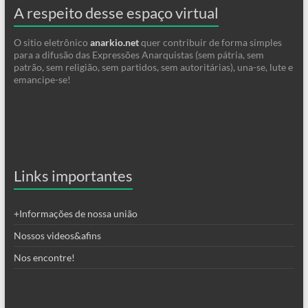
A respeito desse espaço virtual
O sitio eletrônico
anarkio.net
quer contribuir de forma simples
para a difusão das Expressões Anarquistas (sem pátria, sem
patrão, sem religião, sem partidos, sem autoritárias), una-se, lute e
emancipe-se!
Links importantes
+Informações de nossa união
Nossos videos&afins
Nos encontre!