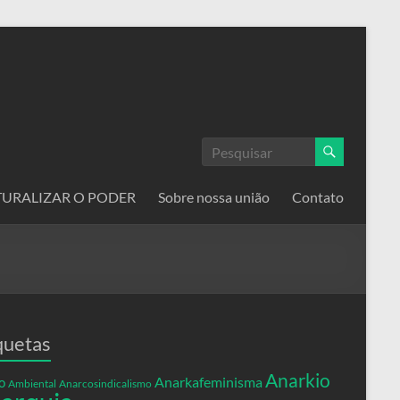
ATURALIZAR O PODER
Sobre nossa união
Contato
quetas
Anarkio
Anarkafeminisma
o
Ambiental
Anarcosindicalismo