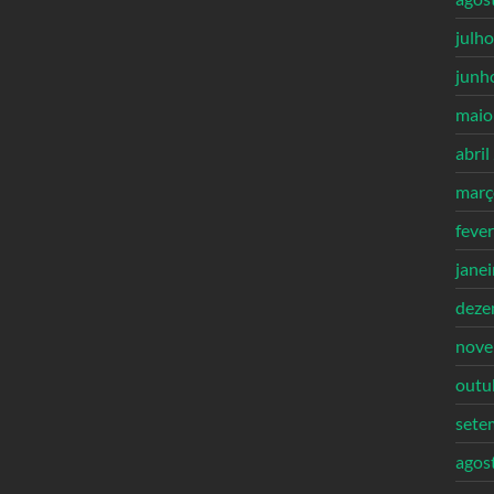
julh
junh
maio
abril
març
feve
jane
deze
nove
outu
sete
agos