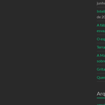
junh
Intel
de 2
A fáb
esva
O es
Terr
A Ma
sobr
Grita
Quem
Arq
agos