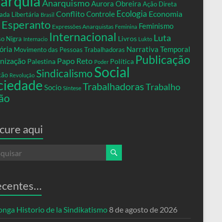
arquia
Anarquismo
Aurora Obreira
Ação Direta
Conflito
Ecologia
Controle
Economia
ada Libertária
Brasil
Esperanto
Feminismo
Expressões Anarquistas
Feminina
Internacional
Luta
Livros
so Nigra
Internacio
Lukto
ria
Narrativa Temporal
Movimento das Pessoas Trabalhadoras
Publicação
nização
Papo Reto
Palestina
Política
Poder
Social
Sindicalismo
xão
Revolução
ciedade
Trabalhadoras
Trabalho
Socio
Síntese
ão
cure aqui
ecentes…
nga Historio de la Sindikatismo
8 de agosto de 2026