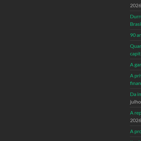
202
Durr
Brasi
90 a
Quand
capi
A ga
A pri
fina
Da in
julh
A re
202
A pro