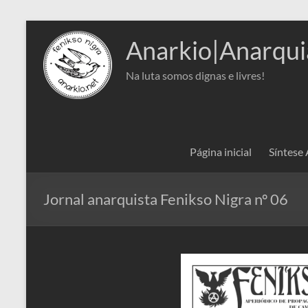
Pular
para
Anarkio|Anarqui
o
conteúdo
Na luta somos dignas e livres!
Página inicial
Síntese
Jornal anarquista Fenikso Nigra nº 06