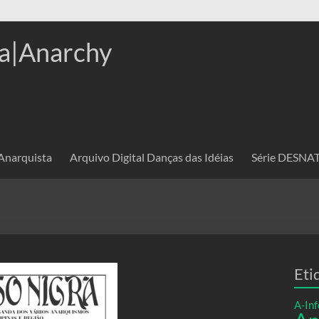
a|Anarchy
 Anarquista
Arquivo Digital Danças das Idéias
Série DESN
Eti
A-Inf