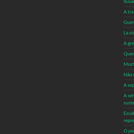
Ilusã
A tr
Guerr
La st
A gre
Quem
Mort
Não 
A se
A sei
sust
Escal
repr
O ped