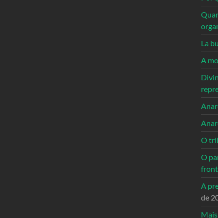
Quan
orga
La bu
A mo
Divi
repr
Anarc
Anar
O tri
O pa
front
A pre
de 2
Mais