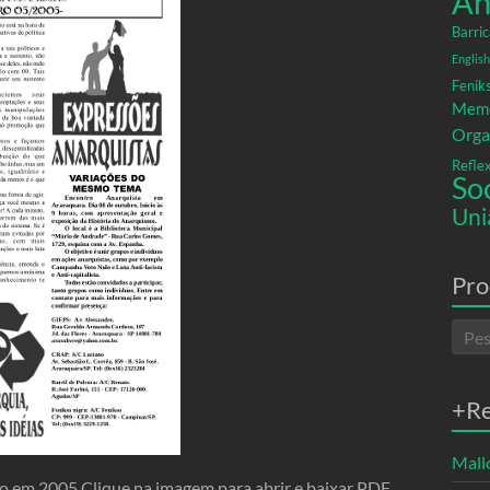
An
Barric
English
Fenik
Memó
Orga
Refle
So
Uni
Pro
+R
Mallo
do em 2005 Clique na imagem para abrir e baixar PDF.