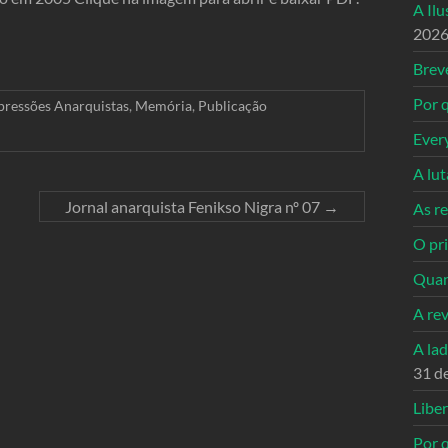
A Il
202
Breve
Por q
pressões Anarquistas
,
Memória
,
Publicação
Ever
A lu
Jornal anarquista Fenikso Nigra nº 07
→
As re
O pri
Quan
A re
A la
31 d
Libe
Por q