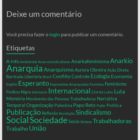
Deixe um comentário
Você precisa fazer o
login
para publicar um comentário.
Etiquetas
Anarkio
Anarkafeminisma
A-Info
Ambiental
Anarcosindicalismo
Anarquia
Anarquismo
Aurora Obreira
Ação Direta
Conflito
Ecologia
Controle
Economia
Barricada Libertária
Brasil
Esperanto
Feminismo
Expressões Anarquistas
English
Feminina
Internacional
Luta
Livros
Fenikso Nigra
Internacio
Lukto
Memória
Narrativa
Movimento das Pessoas Trabalhadoras
Organização
Temporal
Papo Reto
Palestina
Política
Poder
Publicação
Sindicalismo
Reflexão
Revolução
Social
Sociedade
Trabalhadoras
Socio
Síntese
União
Trabalho