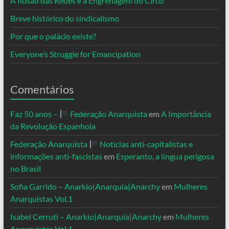
A Ilusão das Redes e a Engrenagem do Circo
Breve histórico do sindicalismo
Por que o palácio existe?
Everyone’s Struggle for Emancipation
Comentários
Faz 50 anos –
Federação Anarquista
em
A Importância
da Revolução Espanhola
Federação Anarquista
Notícias anti-capitalistas e
informações anti-fascistas
em
Esperanto, a língua perigosa
no Brasil
Sofia Garrido – Anarkio|Anarquia|Anarchy
em
Mulheres
Anarquistas Vol.1
Isabel Cerruti – Anarkio|Anarquia|Anarchy
em
Mulheres
Anarquistas Vol.1