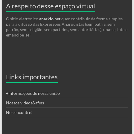
A respeito desse espaço virtual
O sitio eletrônico
anarkio.net
quer contribuir de forma simples
para a difusão das Expressões Anarquistas (sem pátria, sem
patrão, sem religião, sem partidos, sem autoritárias), una-se, lute e
emancipe-se!
Links importantes
+Informações de nossa união
Nossos videos&afins
Nos encontre!