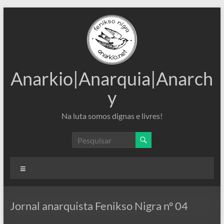
Pular
para
o
conteúdo
Anarkio|Anarquia|Anarch
y
Na luta somos dignas e livres!
Menu
Jornal anarquista Fenikso Nigra nº 04