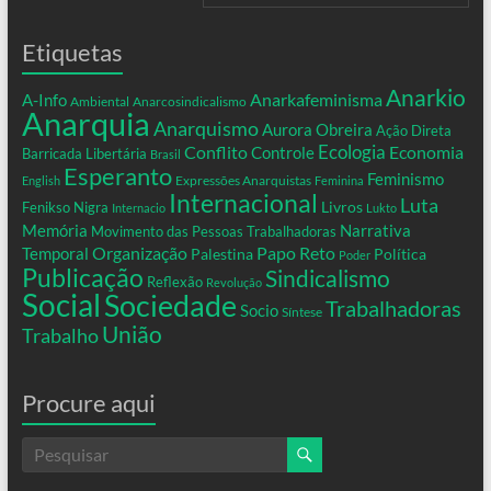
Etiquetas
Anarkio
Anarkafeminisma
A-Info
Ambiental
Anarcosindicalismo
Anarquia
Anarquismo
Aurora Obreira
Ação Direta
Conflito
Ecologia
Controle
Economia
Barricada Libertária
Brasil
Esperanto
Feminismo
Expressões Anarquistas
English
Feminina
Internacional
Luta
Livros
Fenikso Nigra
Internacio
Lukto
Memória
Narrativa
Movimento das Pessoas Trabalhadoras
Organização
Temporal
Papo Reto
Palestina
Política
Poder
Publicação
Sindicalismo
Reflexão
Revolução
Social
Sociedade
Trabalhadoras
Socio
Síntese
União
Trabalho
Procure aqui