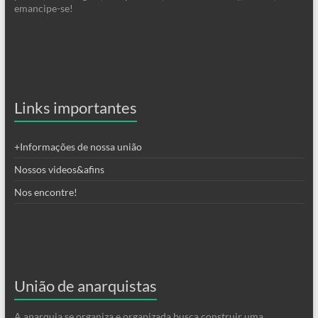
emancipe-se!
Links importantes
+Informações de nossa união
Nossos videos&afins
Nos encontre!
União de anarquistas
A anarquia se organiza e organizada busca construir uma