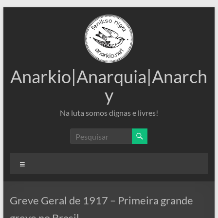
Pular
para
o
conteúdo
Anarkio|Anarquia|Anarch
y
Na luta somos dignas e livres!
Menu
Greve Geral de 1917 – Primeira grande
greve no Brasil