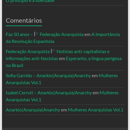
O princípio é a liberdade
Comentários
Faz 50 anos –
Federação Anarquista
em
A Importância
da Revolução Espanhola
Federação Anarquista
Notícias anti-capitalistas e
informações anti-fascistas
em
Esperanto, a língua perigosa
no Brasil
Sofia Garrido – Anarkio|Anarquia|Anarchy
em
Mulheres
Anarquistas Vol.1
Isabel Cerruti – Anarkio|Anarquia|Anarchy
em
Mulheres
Anarquistas Vol.1
Anarkio|Anarquia|Anarchy
em
Mulheres Anarquistas Vol.1