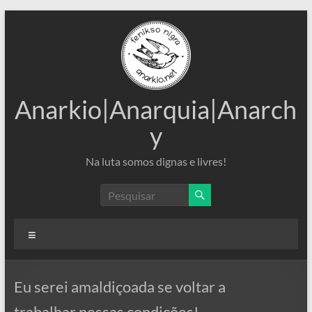
Pular
para
o
conteúdo
Anarkio|Anarquia|Anarch
y
Na luta somos dignas e livres!
Menu
Eu serei amaldiçoada se voltar a
trabalhar nessas condições!