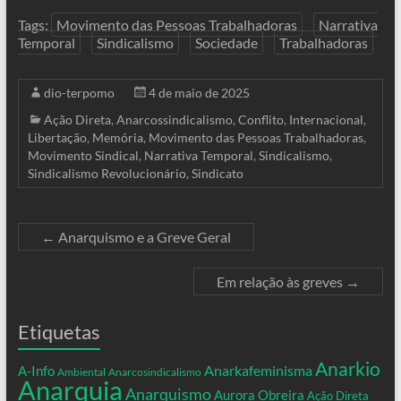
Tags:
Movimento das Pessoas Trabalhadoras
Narrativa
Temporal
Sindicalismo
Sociedade
Trabalhadoras
dio-terpomo
4 de maio de 2025
Ação Direta
,
Anarcossindicalismo
,
Conflito
,
Internacional
,
Libertação
,
Memória
,
Movimento das Pessoas Trabalhadoras
,
Movimento Sindical
,
Narrativa Temporal
,
Sindicalismo
,
Sindicalismo Revolucionário
,
Sindicato
←
Anarquismo e a Greve Geral
Em relação às greves
→
Etiquetas
Anarkio
Anarkafeminisma
A-Info
Ambiental
Anarcosindicalismo
Anarquia
Anarquismo
Aurora Obreira
Ação Direta