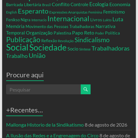
Conflito
Ecologia
Controle
Economia
Barricada Libertária
Brasil
Esperanto
Feminismo
Expressões Anarquistas
English
Feminina
Internacional
Luta
Livros
Fenikso Nigra
Internacio
Lukto
Memória
Narrativa
Movimento das Pessoas Trabalhadoras
Organização
Temporal
Papo Reto
Palestina
Política
Poder
Publicação
Sindicalismo
Reflexão
Revolução
Social
Sociedade
Trabalhadoras
Socio
Síntese
União
Trabalho
Procure aqui
+Recentes…
Mallonga Historio de la Sindikatismo
8 de agosto de 2026
A Ilusão das Redes e a Engrenagem do Circo
8 de agosto de