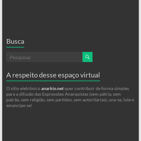
Busca
A respeito desse espaço virtual
O sitio eletrônico
anarkio.net
quer contribuir de forma simples
para a difusão das Expressões Anarquistas (sem pátria, sem
patrão, sem religião, sem partidos, sem autoritárias), una-se, lute e
emancipe-se!