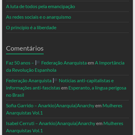
A luta de todos pela emancipação
As redes sociais e o anarquismo
O princípio é a liberdade
Comentários
Faz 50 anos –
Federação Anarquista
em
A Importância
da Revolução Espanhola
Federação Anarquista
Notícias anti-capitalistas e
informações anti-fascistas
em
Esperanto, a língua perigosa
no Brasil
Sofia Garrido – Anarkio|Anarquia|Anarchy
em
Mulheres
Anarquistas Vol.1
Isabel Cerruti – Anarkio|Anarquia|Anarchy
em
Mulheres
Anarquistas Vol.1