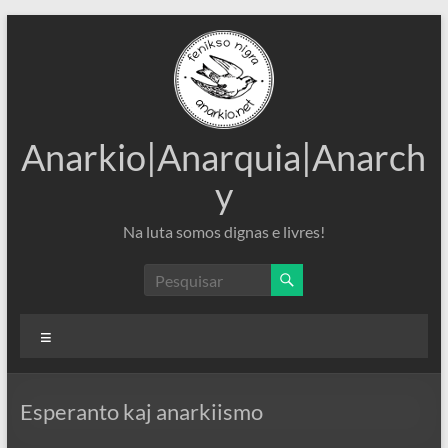
Pular
para
o
conteúdo
Anarkio|Anarquia|Anarch
y
Na luta somos dignas e livres!
Menu
Esperanto kaj anarkiismo