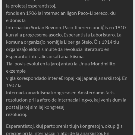
la proletaj esperantistoj,
fondis en 1906 la internacian ligon Paco-Libereco, kiu
eldonis la
Internacian Socian Revuon. Paco-libereco unuiĝis en 1910
kun alia progresema asocio, Esperantista Laboristaro. La
komuna organizaĵo nomiĝis Liberiga Stelo. Ĝis 1914 tiu
organizaĵo eldonis multe da revolucia literaturo en
Esperanto, interalie ankaŭ anarkiisma.
Tial povis evolui en la jaroj antaŭ la Unua Mondmilito
ekzemple
vigla korespondado inter eŭropaj kaj japanaj anarkiistoj. En
1907 la
internacia anarkiisma kongreso en Amsterdamo faris
rezolucion pri la afero de internacia lingvo, kaj venis dum la
postaj jaroj similaj kongresaj
rezolucioj.
Esperantistoj, kiuj partoprenis tiujn kongresojn, okupiĝis
precipe pri la internaciaj rilatoj de la anarkiistoj. En