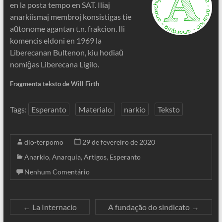
en la posta tempo en SAT. Iliaj
anarkiismaj membroj konsistigas tie
aŭtonome agantan t.n. frakcion. Ili
komencis eldoni en 1969 la
Liberecanan Bultenon, kiu hodiaŭ
nomiĝas Liberecana Ligilo.
Fragmenta teksto de Will Firth
Tags:
Esperanto
Materialo
narkio
Teksto
dio-terpomo
29 de fevereiro de 2020
Anarkio
,
Anarquia
,
Artigos
,
Esperanto
Nenhum Comentário
←
La Internacio
A fundação do sindicato
→