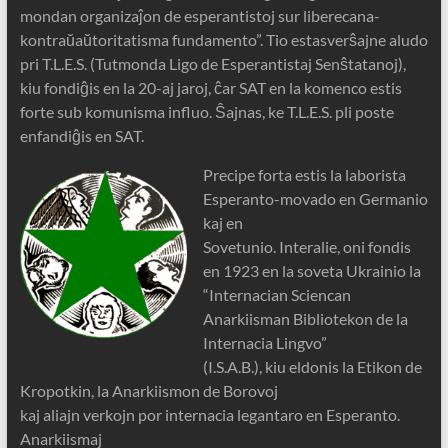
mondan organizaĵon de esperantistoj sur liberecana-
kontraŭaŭtoritatisma fundamento”. Tio estasverŝajne aludo
pri T.L.E.S. (Tutmonda Ligo de Esperantistaj Senŝtatanoj),
kiu fondiĝis en la 20-aj jaroj, ĉar SAT en la komenco estis
forte sub komunisma influo. Ŝajnas, ke T.L.E.S. pli poste
enfandiĝis en SAT.
Precipe forta estis la laborista
Esperanto-movado en Germanio
kaj en
Sovetunio. Interalie, oni fondis
en 1923 en la soveta Ukrainio la
“Internacian Sciencan
Anarkiisman Bibliotekon de la
Internacia Lingvo”
(I.S.A.B.), kiu eldonis la Etikon de
Kropotkin, la Anarkiismon de Borovoj
kaj aliajn verkojn por internacia legantaro en Esperanto.
Anarkiismaj