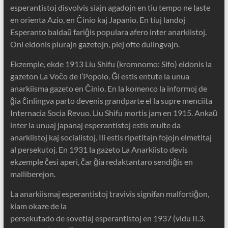
esperantistoj disvolvis siajn agadojn en tiu tempo ne laste
en orienta Azio, en Ĉinio kaj Japanio. En tiuj landoj
Esperanto baldaŭ fariĝis populara afero inter anarkiistoj.
Oni eldonis plurajn gazetojn, plej ofte dulingvajn.
Ekzemple, ekde 1913 Liu Shifu (kromnomo: Sifo) eldonis la
gazeton La Voĉo de l’Popolo. Ĝi estis entute la unua
anarkiisma gazeto en Ĉinio. En la komenco la informoj de
ĝia ĉinlingva parto devenis grandparte el la supre menciita
Internacia Socia Revuo. Liu Shifu mortis jam en 1915. Ankaŭ
inter la unuaj japanaj esperantistoj estis multe da
anarkiistoj kaj socialistoj. Ili estis ripetitajn fojojn elmetitaj
al persekutoj. En 1931 la gazeto La Anarkiisto devis
ekzemple ĉesi aperi, ĉar ĝia redaktantaro sendiĝis en
malliberejon.
La anarkiismaj esperantistoj travivis signifan malfortiĝon,
kiam okaze de la
persekutado de sovetiaj esperantistoj en 1937 (vidu II.3.