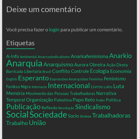
Deixe um comentário
Você precisa fazer o
login
para publicar um comentário.
Etiquetas
Anarkio
Anarkafeminisma
A-Info
Ambiental
Anarcosindicalismo
Anarquia
Anarquismo
Aurora Obreira
Ação Direta
Conflito
Ecologia
Controle
Economia
Barricada Libertária
Brasil
Esperanto
Feminismo
Expressões Anarquistas
English
Feminina
Internacional
Luta
Livros
Fenikso Nigra
Internacio
Lukto
Memória
Narrativa
Movimento das Pessoas Trabalhadoras
Organização
Temporal
Papo Reto
Palestina
Política
Poder
Publicação
Sindicalismo
Reflexão
Revolução
Social
Sociedade
Trabalhadoras
Socio
Síntese
União
Trabalho