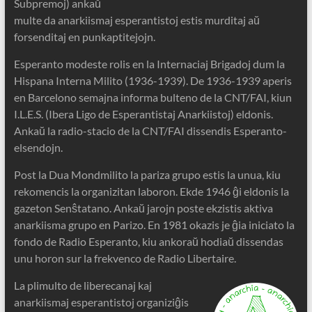
Subpremoj) ankaŭ
multe da anarkiismaj esperantistoj estis murditaj aŭ
forsenditaj en punkaptitejojn.
Esperanto modeste rolis en la Internaciaj Brigadoj dum la
Hispana Interna Milito (1936-1939). De 1936-1939 aperis
en Barcelono semajna informa bulteno de la CNT/FAI, kiun
I.L.E.S. (Ibera Ligo de Esperantistaj Anarkiistoj) eldonis.
Ankaŭ la radio-stacio de la CNT/FAI dissendis Esperanto-
elsendojn.
Post la Dua Mondmilito la pariza grupo estis la unua, kiu
rekomencis la organizitan laboron. Ekde 1946 ĝi eldonis la
gazeton Senŝtatano. Ankaŭ jarojn poste ekzistis aktiva
anarkiisma grupo en Parizo. En 1981 okazis je ĝia iniciato la
fondo de Radio Esperanto, kiu ankoraŭ hodiaŭ dissendas
unu horon sur la frekvenco de Radio Libertaire.
La plimulto de liberecanaj kaj
anarkiismaj esperantistoj organiziĝis