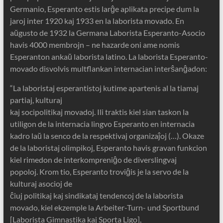
Germanio, Esperanto estis larĝe aplikata precipe dum la
jaroj inter 1920 kaj 1933 en la laborista movado. En
aŭgusto de 1932 la Germana Laborista Esperanto-Asocio
havis 4000 membrojn – ne hazarde oni ame nomis
Esperanton ankaŭ laborista latino. La laborista Esperanto-
movado disvolvis multflankan internacian interŝanĝadon:
“La laboristaj esperantistoj kutime apartenis al la tiamaj
partiaj, kulturaj
kaj socipolitikaj movadoj. Ili traktis kiel sian taskon la
utiligon de la internacia lingvo Esperanto en internacia
kadro laŭ la senco de la respektivaj organizaĵoj (…). Okaze
de la laboristaj olimpikoj, Esperanto havis gravan funkcion
kiel rimedon de interkompreniĝo de diverslingvaj
popoloj. Krom tio, Esperanto troviĝis je la servo de la
kulturaj asocioj de
ĉiuj politikaj kaj sindikataj tendencoj de la laborista
movado, kiel ekzemple la Arbeiter-Turn- und Sportbund
[Laborista Gimnastika kaj Sporta Ligo],