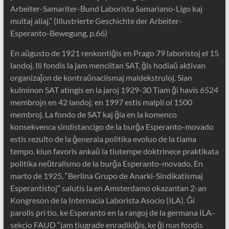
Arbeiter-Samariter-Bund Laborista Samariano-Ligo kaj
multaj aliaj.” (Illustrierte Geschichte der Arbeiter-
Esperanto-Bewegung, p.66)
En aŭgusto de 1921 renkontiĝis en Prago 79 laboristoj el 15
landoj. Ili fondis la jam menciitan SAT, ĝis hodiaŭ aktivan
organizaĵon de kontraŭnaciismaj maldekstruloj. Sian
kulminon SAT atingis en la jaroj 1929-30 Tiam ĝi havis 6524
membrojn en 42 landoj; en 1997 estis malpli ol 1500
membroj. La fondo de SAT kaj ĝia en la komenco
konsekvenca sindistancigo de la burĝa Esperanto-movado
estis rezulto de la ĝenerala politika evoluo de la tiama
tempo, kiun favoris ankaŭ la tiutempe doktrinece praktikata
politika neŭtralismo de la burĝa Esperanto-movado. En
marto de 1925, “Berlina Grupo de Anarki-Sindikatismaj
Esperantistoj” salutis la en Amsterdamo okazantan 2-an
Kongreson de la Internacia Laborista Asocio (ILA). Ĝi
parolis pri tio, ke Esperanto en la rangoj de la germana ILA-
sekcio FAUD “jam tiugrade enradikiĝis, ke ĝi nun fondis