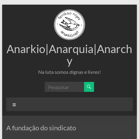
Pular
para
o
conteúdo
Anarkio|Anarquia|Anarch
y
Na luta somos dignas e livres!
Menu
A fundação do sindicato