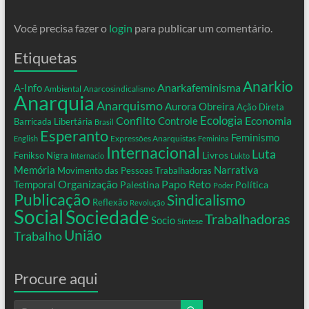
Você precisa fazer o
login
para publicar um comentário.
Etiquetas
Anarkio
Anarkafeminisma
A-Info
Ambiental
Anarcosindicalismo
Anarquia
Anarquismo
Aurora Obreira
Ação Direta
Conflito
Ecologia
Controle
Economia
Barricada Libertária
Brasil
Esperanto
Feminismo
Expressões Anarquistas
English
Feminina
Internacional
Luta
Livros
Fenikso Nigra
Internacio
Lukto
Memória
Narrativa
Movimento das Pessoas Trabalhadoras
Organização
Temporal
Papo Reto
Palestina
Política
Poder
Publicação
Sindicalismo
Reflexão
Revolução
Social
Sociedade
Trabalhadoras
Socio
Síntese
União
Trabalho
Procure aqui