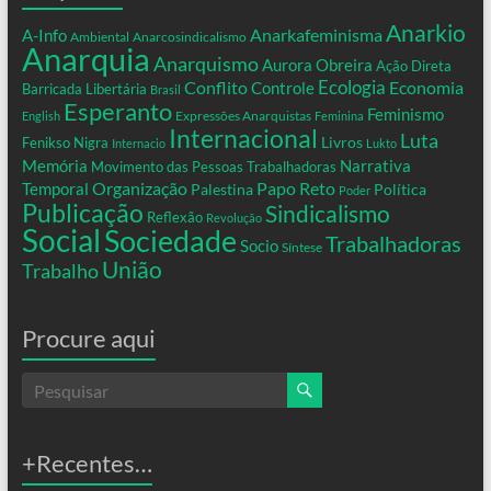
Anarkio
Anarkafeminisma
A-Info
Ambiental
Anarcosindicalismo
Anarquia
Anarquismo
Aurora Obreira
Ação Direta
Conflito
Ecologia
Controle
Economia
Barricada Libertária
Brasil
Esperanto
Feminismo
Expressões Anarquistas
English
Feminina
Internacional
Luta
Livros
Fenikso Nigra
Internacio
Lukto
Memória
Narrativa
Movimento das Pessoas Trabalhadoras
Organização
Temporal
Papo Reto
Palestina
Política
Poder
Publicação
Sindicalismo
Reflexão
Revolução
Social
Sociedade
Trabalhadoras
Socio
Síntese
União
Trabalho
Procure aqui
+Recentes…