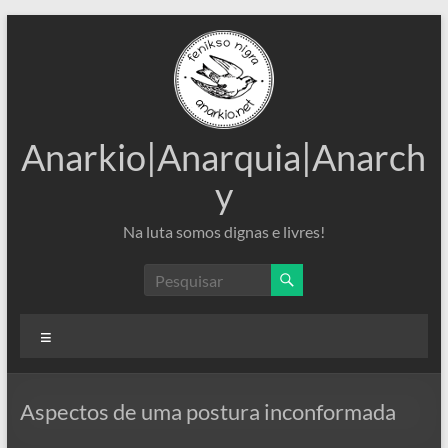
Pular
para
o
conteúdo
Anarkio|Anarquia|Anarch
y
Na luta somos dignas e livres!
Menu
Aspectos de uma postura inconformada