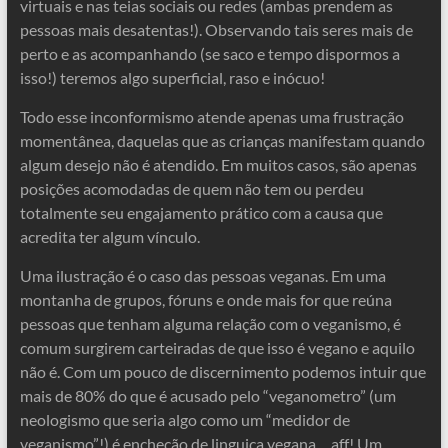
virtuais e nas teias sociais ou redes (ambas prendem as
pessoas mais desatentas!). Observando tais seres mais de
perto e as acompanhando (se saco e tempo dispormos a
isso!) teremos algo superficial, raso e inócuo!
Todo esse inconformismo atende apenas uma frustração
momentânea, daquelas que as crianças manifestam quando
algum desejo não é atendido. Em muitos casos, são apenas
posições acomodadas de quem não tem ou perdeu
totalmente seu engajamento prático com a causa que
acredita ter algum vínculo.
Uma ilustração é o caso das pessoas veganas. Em uma
montanha de grupos, fóruns e onde mais for que reúna
pessoas que tenham alguma relação com o veganismo, é
comum surgirem carteiradas de que isso é vegano e aquilo
não é. Com um pouco de discernimento podemos intuir que
mais de 80% do que é acusado pelo “veganometro” (um
neologismo que seria algo como um “medidor de
veganismo”!) é encheção de linguiça vegana… aff! Um