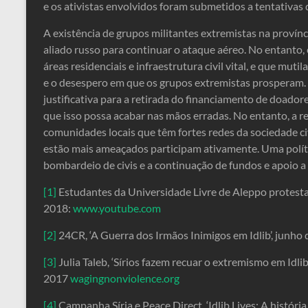
e os ativistas envolvidos foram submetidos a tentativas d
A existência de grupos militantes extremistas na província
aliado russo para continuar o ataque aéreo. No entanto
áreas residenciais e infraestrutura civil vital, e que mu
e o desespero em que os grupos extremistas prosperam.
justificativa para a retirada do financiamento de doador
que isso possa acabar nas mãos erradas. No entanto, a 
comunidades locais que têm fortes redes da sociedade civ
estão mais ameaçados participam ativamente. Uma polític
bombardeio de civis e a continuação de fundos e apoio a 
[1]
Estudantes da Universidade Livre de Aleppo protesta
2018:
www.youtube.com
[2]
24CR, ‘A Guerra dos Irmãos Inimigos em Idlib’, junho
[3]
Julia Taleb, ‘Sírios fazem recuar o extremismo em Idli
2017
wagingnonviolence.org
[4]
Campanha Síria e Peace Direct, ‘Idlib Lives: A históri