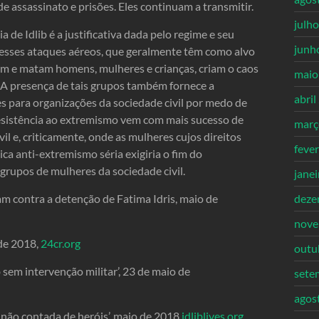
e assassinato e prisões. Eles continuam a transmitir.
julh
 de Idlib é a justificativa dada pelo regime e seu
junh
, esses ataques aéreos, que geralmente têm como alvo
tilam e matam homens, mulheres e crianças, criam o caos
maio
 A presença de tais grupos também fornece a
abril
es para organizações da sociedade civil por medo de
resistência ao extremismo vem com mais sucesso de
març
il e, criticamente, onde as mulheres cujos direitos
feve
a anti-extremismo séria exigiria o fim do
grupos de mulheres da sociedade civil.
jane
m contra a detenção de Fatima Idris, maio de
deze
nove
 de 2018,
24cr.org
outu
b sem intervenção militar’, 23 de maio de
sete
agos
a não contada de heróis’, maio de 2018
idliblives.org