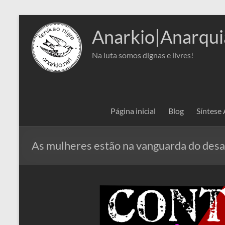
Pular
para
Anarkio|Anarqui
o
conteúdo
Na luta somos dignas e livres!
Página inicial
Blog
Síntese
As mulheres estão na vanguarda do desa