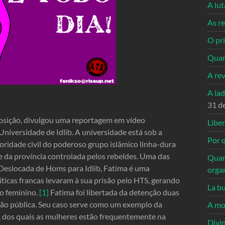
A lu
As re
O pri
Quan
A re
A la
31 d
osição, divulgou uma reportagem em vídeo
Libe
niversidade de Idlib. A universidade está sob a
Por q
oridade civil do poderoso grupo islâmico linha-dura
 da província controlada pelos rebeldes. Uma das
Quan
Deslocada de Homs para Idlib, Fatima é uma
orga
íticas francas levaram à sua prisão pelo HTS, gerando
La bu
xo feminino.
[1]
Fatima foi libertada da detenção duas
ão pública. Seu caso serve como um exemplo da
A mo
s, dos quais as mulheres estão frequentemente na
Divi