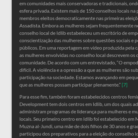
em comunidades mais conservadoras e tradicionais, ond
esfera privada. Existem mais de 150 conselhos locais na 
membros eleitos democraticamente nas primeiras eleiçõ
Assadista. Embora as mulheres sejam frequentemente neg
conselho local de Idlib estabeleceu um escritório de e
conscientização das mulheres sobre questões sociais e p
públicos. Em uma reportagem em vídeo produzida pela ca
as mulheres envolvidas no conselho local descrevem os
comunidade. De acordo com um entrevistado, “O empod
difícil. A violência e a opressão a que as mulheres são 
participação na sociedade. Estamos avançando em pequ
que as mulheres possam participar plenamente.”
[7]
Para esse fim, também foram estabelecidos centros fem
Development tem dois centros em Idlib, um dos quais ad
administram programas de liderança para mulheres e mu
locais. Seu primeiro centro em Idlib foi estabelecido e
Muzna al-Jundi, uma mãe de dois filhos de 30 anos e gr
participou dos preparativos para a eleição do conselho l