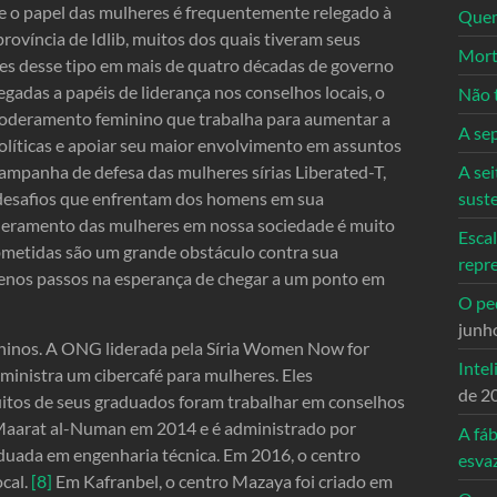
e o papel das mulheres é frequentemente relegado à
Quem
província de Idlib, muitos dos quais tiveram seus
Mort
es desse tipo em mais de quatro décadas de governo
adas a papéis de liderança nos conselhos locais, o
Não 
mpoderamento feminino que trabalha para aumentar a
A se
olíticas e apoiar seu maior envolvimento em assuntos
mpanha de defesa das mulheres sírias Liberated-T,
A sei
 desafios que enfrentam dos homens em sua
sust
eramento das mulheres em nossa sociedade é muito
Escal
submetidas são um grande obstáculo contra sua
repr
enos passos na esperança de chegar a um ponto em
O ped
junh
ininos. A ONG liderada pela Síria Women Now for
Intel
ministra um cibercafé para mulheres. Eles
de 2
itos de seus graduados foram trabalhar em conselhos
m Maarat al-Numan em 2014 e é administrado por
A fáb
aduada em engenharia técnica. Em 2016, o centro
esva
ocal.
[8]
Em Kafranbel, o centro Mazaya foi criado em