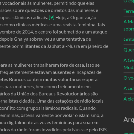
O es
 vocacionais às mulheres, permitindo que elas
ssões sobre questões de direitos das mulheres e
Terr
upos islâmicos radicais.
[9]
Hoje, a Organização
A Ma
m como clínicas médicas e uma revista feminina. Tais
sobr
ovembro de 2014, o centro foi submetido a um ataque
depois Ghalya sobreviveu a uma tentativa de
Grita
mente por militantes da Jabhat al-Nusra em janeiro de
Quem
A Ge
ra as mulheres trabalharem fora de casa. Isso se
Mud
 frequentemente estavam ausentes e incapazes de
O vo
acetes Brancos contém muitas voluntárias e opera
cos para mulheres, bem como treinamento em
A ci
ários da União dos Bureaus Revolucionários são
A el
rnalistas cidadãs. Uma das estações de rádio locais
conflito com grupos islâmicos radicais. Quando
emininas, ostensivamente por violar o islamismo, a
Arq
lhou digitalmente as vozes femininas para soarem
rios da rádio foram invadidos pela Nusra e pelo ISIS,
agos