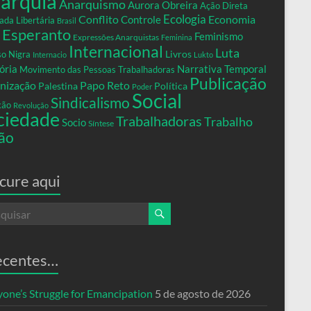
arquia
Anarquismo
Aurora Obreira
Ação Direta
Conflito
Ecologia
Controle
Economia
ada Libertária
Brasil
Esperanto
Feminismo
Expressões Anarquistas
Feminina
Internacional
Luta
Livros
so Nigra
Internacio
Lukto
ria
Narrativa Temporal
Movimento das Pessoas Trabalhadoras
Publicação
nização
Papo Reto
Palestina
Política
Poder
Social
Sindicalismo
xão
Revolução
ciedade
Trabalhadoras
Trabalho
Socio
Síntese
ão
cure aqui
ecentes…
yone’s Struggle for Emancipation
5 de agosto de 2026