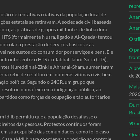
repr
osão de tentativas criativas da população local de
Anarc
ões estatais se retiravam. A sociedade civil baseada
Anar
nto, as práticas de grupos militantes de linha dura
 HTS (formalmente Nusra, ligado à Al-Qaeda) tentou
O tri
controlar a prestação de serviços básicos e as
O pa
vel nos custos do consumidor por serviços e bens. Ele
front
onfrontos entre o HTS e o Jabhat Tahrir Suria (JTS),
antes Nureddin al-Zinki e Ahrar al-Sham, aumentaram
A pre
terna rebelde resultou em inúmeras vítimas civis, bem
de 2
ação política. Segundo o 24CR, um grupo que
Mais
to resultou numa “extrema indignação pública, ao
202
 partidos como forças de ocupação e tão autoritários
Durr
Brasi
em Idlib permitiu que a população desafiasse o
90 a
direitos das pessoas. Protestos contínuos foram
m em sua expulsão das comunidades, como foi o caso
Quand
 Casa al-Idlib para coordenar a oposição ao controle