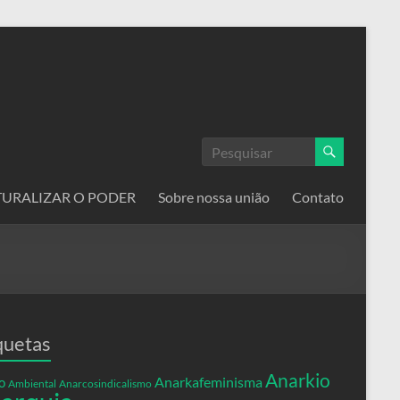
ATURALIZAR O PODER
Sobre nossa união
Contato
quetas
Anarkio
Anarkafeminisma
o
Ambiental
Anarcosindicalismo