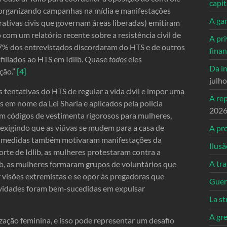
capi
, organizando campanhas na mídia e manifestações
A ga
ativas civis que governam áreas liberadas) emitiram
com um relatório recente sobre a resistência civil de
A pri
“77% dos entrevistados discordaram do HTS e de outros
fina
afiliados ao HTS em Idlib. Quase
todos
eles
Da in
ção.”
[4]
julh
tentativas do HTS de regular a vida civil e impor uma
A re
 em nome da Lei Sharia e aplicados pela polícia
202
em códigos de vestimenta rigorosos para mulheres,
exigindo que as viúvas se mudem para a casa de
A pro
as medidas também motivaram manifestações da
Ilusã
rte de Idlib, as mulheres protestaram contra a
A tr
ib, as mulheres formaram grupos de voluntários que
r visões extremistas e se opor às pregadoras que
Guerr
ividades foram bem-sucedidas em expulsar
La st
A gre
zação feminina, e isso pode representar um desafio