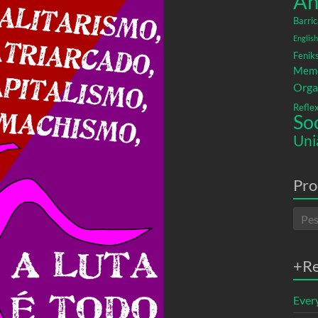
An
Barric
English
Fenik
Memó
Orga
Refle
So
Uni
Pro
+R
Ever