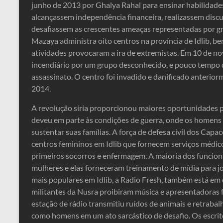
junho de 2013 por Ghalya Rahal para ensinar habilidades
alcançassem independência financeira, realizassem discu
desafiassem as crescentes ameaças representadas por gr
Mazaya administra oito centros na província de Idlib, be
atividades provocaram a ira de extremistas. Em 10 de n
incendiário por um grupo desconhecido, e pouco tempo 
assassinato. O centro foi invadido e danificado anterior
2014.
A revolução síria proporcionou maiores oportunidades pa
deveu em parte às condições de guerra, onde os homens
sustentar suas famílias. A força de defesa civil dos Cap
centros femininos em Idlib que fornecem serviços médi
primeiros socorros e enfermagem. A maioria dos funcion
mulheres e elas forneceram treinamento de mídia para jo
mais populares em Idlib, a Radio Fresh, também está em 
militantes da Nusra proibiram música e apresentadoras f
estação de rádio transmitiu ruídos de animais e retraba
como homens em um ato sarcástico de desafio. Os escritó