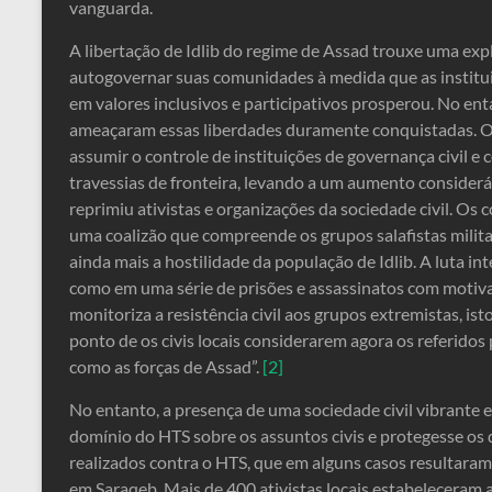
vanguarda.
A libertação de Idlib do regime de Assad trouxe uma expl
autogovernar suas comunidades à medida que as instituiç
em valores inclusivos e participativos prosperou. No enta
ameaçaram essas liberdades duramente conquistadas. O
assumir o controle de instituições de governança civil e 
travessias de fronteira, levando a um aumento considerá
reprimiu ativistas e organizações da sociedade civil. Os c
uma coalizão que compreende os grupos salafistas milit
ainda mais a hostilidade da população de Idlib. A luta in
como em uma série de prisões e assassinatos com motiv
monitoriza a resistência civil aos grupos extremistas, is
ponto de os civis locais considerarem agora os referidos
como as forças de Assad”.
[2]
No entanto, a presença de uma sociedade civil vibrante 
domínio do HTS sobre os assuntos civis e protegesse os 
realizados contra o HTS, que em alguns casos resultara
em Saraqeb. Mais de 400 ativistas locais estabeleceram a