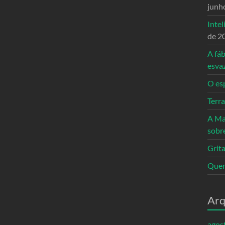
junh
Intel
de 2
A fáb
esva
O es
Terr
A Ma
sobr
Grita
Quem
Arq
agos