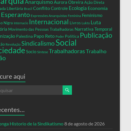
arquia
Anarquismo
Aurora Obreira
Ação Direta
Conflito
Ecologia
Controle
Economia
ada Libertária
Brasil
Esperanto
Feminismo
Expressões Anarquistas
Feminina
Internacional
Luta
Livros
so Nigra
Internacio
Lukto
ria
Narrativa Temporal
Movimento das Pessoas Trabalhadoras
Publicação
nização
Papo Reto
Palestina
Política
Poder
Social
Sindicalismo
xão
Revolução
ciedade
Trabalhadoras
Trabalho
Socio
Síntese
ão
cure aqui
ecentes…
nga Historio de la Sindikatismo
8 de agosto de 2026