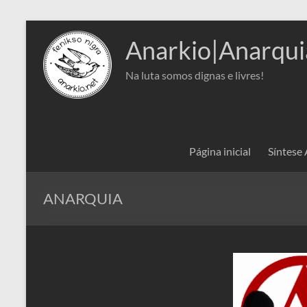
Pular
para
Anarkio|Anarqui
o
conteúdo
Na luta somos dignas e livres!
Página inicial
Síntese
ANARQUIA