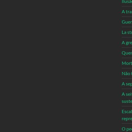
Ilusã
A tr
Guerr
La st
A gre
Quem
Mort
Não 
A se
A sei
sust
Escal
repr
O ped