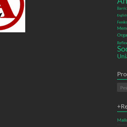
An
Barric
English
Fenik
Memó
Orga
Refle
So
Uni
Pro
+R
Mallo