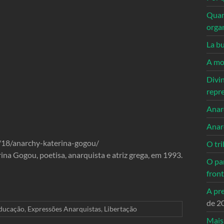
Quan
orga
La bu
A mo
Divi
repr
Anarc
Anar
/18/anarchy-katerina-gogou/
O tri
na Gogou, poetisa, anarquista e atriz grega, em 1993.
O pa
front
A pre
de 2
ducação
,
Expressões Anarquistas
,
Libertação
Mais