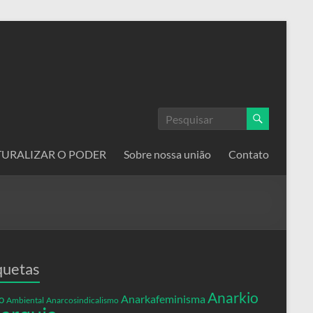
ATURALIZAR O PODER
Sobre nossa união
Contato
quetas
Anarkio
Anarkafeminisma
o
Ambiental
Anarcosindicalismo