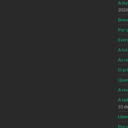
A Il
202
Breve
Por q
Ever
A lu
As re
O pri
Quan
A re
A la
31 d
Libe
Por q