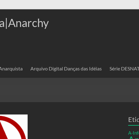
a|Anarchy
 Anarquista
Arquivo Digital Danças das Idéias
Série DESN
Eti
A-Inf