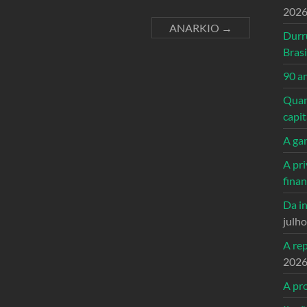
202
ANARKIO
→
Durr
Brasi
90 a
Quand
capi
A ga
A pri
fina
Da in
julh
A re
202
A pro