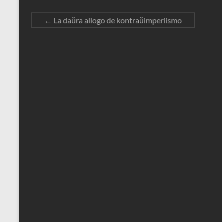
←
La daŭra allogo de kontraŭimperiismo