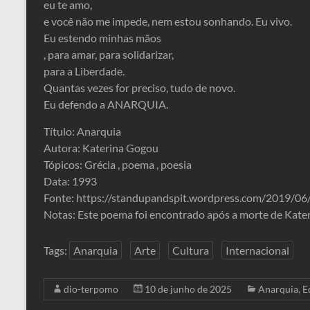
eu te amo,
e você não me impede, nem estou sonhando. Eu vivo.
Eu estendo minhas mãos
, para amar, para solidarizar,
para a Liberdade.
Quantas vezes for preciso, tudo de novo.
Eu defendo a ANARQUIA.
Título: Anarquia
Autora: Katerina Gogou
Tópicos: Grécia , poema , poesia
Data: 1993
Fonte: https://standupandspit.wordpress.com/2019/06
Notas: Este poema foi encontrado após a morte de Kateri
Tags:
Anarquia
Arte
Cultura
Internacional
dio-terpomo
10 de junho de 2025
Anarquia
,
E