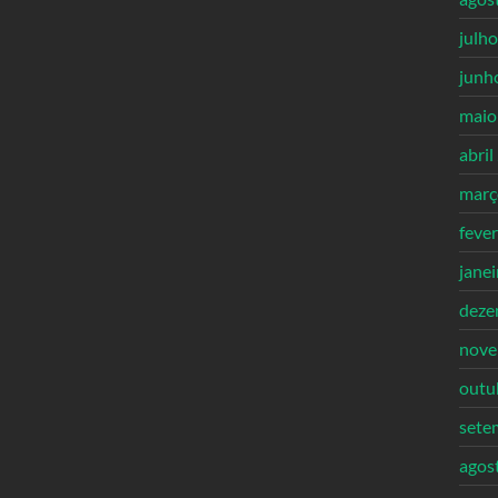
julh
junh
maio
abril
març
feve
jane
deze
nove
outu
sete
agos