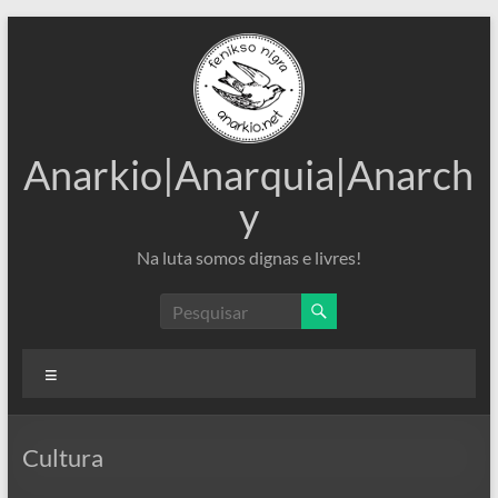
Pular
para
o
conteúdo
Anarkio|Anarquia|Anarch
y
Na luta somos dignas e livres!
Menu
Cultura