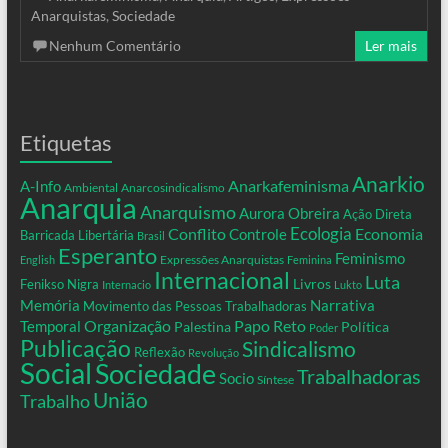
Anarquistas
,
Sociedade
Nenhum Comentário
Ler mais
Etiquetas
Anarkio
Anarkafeminisma
A-Info
Ambiental
Anarcosindicalismo
Anarquia
Anarquismo
Aurora Obreira
Ação Direta
Conflito
Ecologia
Controle
Economia
Barricada Libertária
Brasil
Esperanto
Feminismo
Expressões Anarquistas
English
Feminina
Internacional
Luta
Livros
Fenikso Nigra
Internacio
Lukto
Memória
Narrativa
Movimento das Pessoas Trabalhadoras
Organização
Temporal
Papo Reto
Palestina
Política
Poder
Publicação
Sindicalismo
Reflexão
Revolução
Social
Sociedade
Trabalhadoras
Socio
Síntese
União
Trabalho