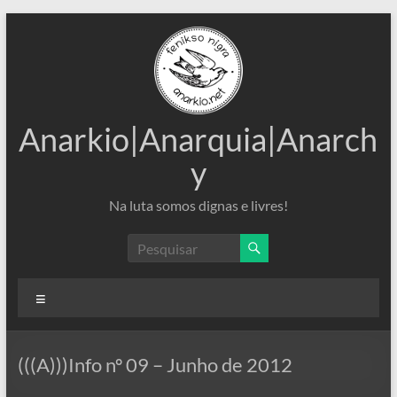
Pular
para
o
conteúdo
Anarkio|Anarquia|Anarch
y
Na luta somos dignas e livres!
Menu
(((A)))Info nº 09 – Junho de 2012