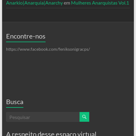
Anarkio|Anarquia|Anarchy
em
Mulheres Anarquistas Vol.1
Encontre-nos
https://www.facebook.com/feniksonigracps/
Busca
A respeito desse espaço virtual