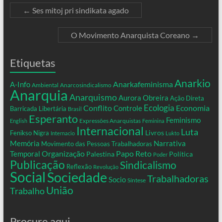
←
Ses mitoj pri sindikata agado
O Movimento Anarquista Coreano
→
Etiquetas
Anarkio
Anarkafeminisma
A-Info
Ambiental
Anarcosindicalismo
Anarquia
Anarquismo
Aurora Obreira
Ação Direta
Conflito
Ecologia
Controle
Economia
Barricada Libertária
Brasil
Esperanto
Feminismo
Expressões Anarquistas
English
Feminina
Internacional
Luta
Livros
Fenikso Nigra
Internacio
Lukto
Memória
Narrativa
Movimento das Pessoas Trabalhadoras
Organização
Temporal
Papo Reto
Palestina
Política
Poder
Publicação
Sindicalismo
Reflexão
Revolução
Social
Sociedade
Trabalhadoras
Socio
Síntese
União
Trabalho
Procure aqui