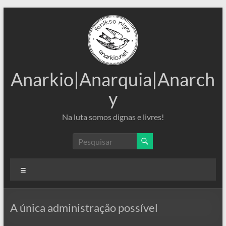
Pular
para
o
conteúdo
Anarkio|Anarquia|Anarch
y
Na luta somos dignas e livres!
Menu
A única administração possível