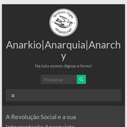
Pular
para
o
conteúdo
Anarkio|Anarquia|Anarch
y
Na luta somos dignas e livres!
Menu
A Revolução Social e a sua
Interpretação Anarquista