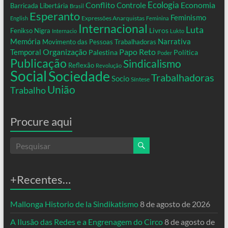
Conflito
Ecologia
Controle
Economia
Barricada Libertária
Brasil
Esperanto
Feminismo
Expressões Anarquistas
English
Feminina
Internacional
Luta
Livros
Fenikso Nigra
Internacio
Lukto
Memória
Narrativa
Movimento das Pessoas Trabalhadoras
Organização
Temporal
Papo Reto
Palestina
Política
Poder
Publicação
Sindicalismo
Reflexão
Revolução
Social
Sociedade
Trabalhadoras
Socio
Síntese
União
Trabalho
Procure aqui
+Recentes…
Mallonga Historio de la Sindikatismo
8 de agosto de 2026
A Ilusão das Redes e a Engrenagem do Circo
8 de agosto de