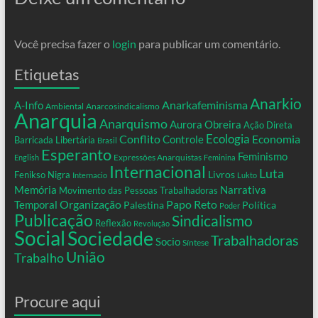
Você precisa fazer o
login
para publicar um comentário.
Etiquetas
Anarkio
Anarkafeminisma
A-Info
Ambiental
Anarcosindicalismo
Anarquia
Anarquismo
Aurora Obreira
Ação Direta
Conflito
Ecologia
Controle
Economia
Barricada Libertária
Brasil
Esperanto
Feminismo
Expressões Anarquistas
English
Feminina
Internacional
Luta
Livros
Fenikso Nigra
Internacio
Lukto
Memória
Narrativa
Movimento das Pessoas Trabalhadoras
Organização
Temporal
Papo Reto
Palestina
Política
Poder
Publicação
Sindicalismo
Reflexão
Revolução
Social
Sociedade
Trabalhadoras
Socio
Síntese
União
Trabalho
Procure aqui