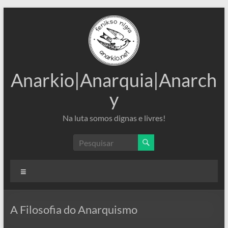
Pular
para
o
conteúdo
Anarkio|Anarquia|Anarch
y
Na luta somos dignas e livres!
Menu
A Filosofia do Anarquismo