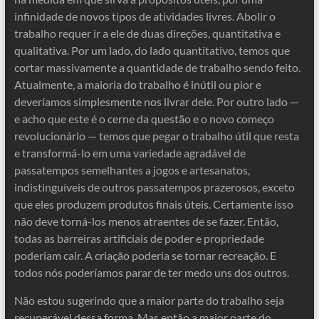
infinidade de novos tipos de atividades livres. Abolir o
trabalho requer ir a ele de duas direções, quantitativa e
qualitativa. Por um lado, do lado quantitativo, temos que
cortar massivamente a quantidade de trabalho sendo feito.
Atualmente, a maioria do trabalho é inútil ou pior e
deveríamos simplesmente nos livrar dele. Por outro lado —
e acho que este é o cerne da questão e o novo começo
revolucionário — temos que pegar o trabalho útil que resta
e transformá-lo em uma variedade agradável de
passatempos semelhantes a jogos e artesanatos,
indistinguíveis de outros passatempos prazerosos, exceto
que eles produzem produtos finais úteis. Certamente isso
não deve torná-los menos atraentes de se fazer. Então,
todas as barreiras artificiais de poder e propriedade
poderiam cair. A criação poderia se tornar recreação. E
todos nós poderíamos parar de ter medo uns dos outros.
Não estou sugerindo que a maior parte do trabalho seja
recuperável dessa forma. Mas então a maior parte do