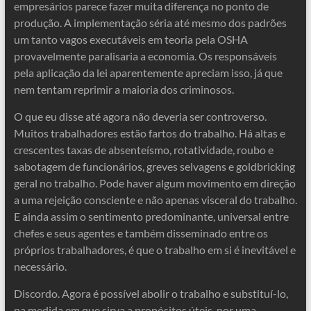
empresários parece fazer muita diferença no ponto de
produção. A implementação séria até mesmo dos padrões
um tanto vagos executáveis ​​em teoria pela OSHA
provavelmente paralisaria a economia. Os responsáveis ​​
pela aplicação da lei aparentemente apreciam isso, já que
nem tentam reprimir a maioria dos criminosos.
O que eu disse até agora não deveria ser controverso.
Muitos trabalhadores estão fartos do trabalho. Há altas e
crescentes taxas de absenteísmo, rotatividade, roubo e
sabotagem de funcionários, greves selvagens e goldbricking
geral no trabalho. Pode haver algum movimento em direção
a uma rejeição consciente e não apenas visceral do trabalho.
E ainda assim o sentimento predominante, universal entre
chefes e seus agentes e também disseminado entre os
próprios trabalhadores, é que o trabalho em si é inevitável e
necessário.
Discordo. Agora é possível abolir o trabalho e substituí-lo,
na medida em que sirva a propósitos úteis, por uma