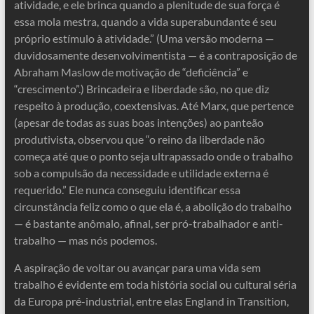
atividade, e ele brinca quando a plenitude de sua força é
essa mola mestra, quando a vida superabundante é seu
próprio estímulo à atividade.” (Uma versão moderna —
duvidosamente desenvolvimentista — é a contraposição de
Abraham Maslow de motivação de “deficiência” e
“crescimento”.) Brincadeira e liberdade são, no que diz
respeito à produção, coextensivas. Até Marx, que pertence
(apesar de todas as suas boas intenções) ao panteão
produtivista, observou que “o reino da liberdade não
começa até que o ponto seja ultrapassado onde o trabalho
sob a compulsão da necessidade e utilidade externa é
requerido.” Ele nunca conseguiu identificar essa
circunstância feliz como o que ela é, a abolição do trabalho
— é bastante anômalo, afinal, ser pró-trabalhador e anti-
trabalho — mas nós podemos.
A aspiração de voltar ou avançar para uma vida sem
trabalho é evidente em toda história social ou cultural séria
da Europa pré-industrial, entre elas England in Transition,