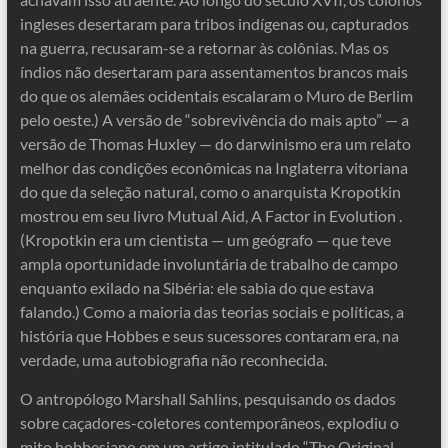
ingleses desertaram para tribos indígenas ou, capturados
na guerra, recusaram-se a retornar às colônias. Mas os
índios não desertaram para assentamentos brancos mais
do que os alemães ocidentais escalaram o Muro de Berlim
pelo oeste.) A versão de “sobrevivência do mais apto” — a
versão de Thomas Huxley — do darwinismo era um relato
melhor das condições econômicas na Inglaterra vitoriana
do que da seleção natural, como o anarquista Kropotkin
mostrou em seu livro Mutual Aid, A Factor in Evolution .
(Kropotkin era um cientista — um geógrafo — que teve
ampla oportunidade involuntária de trabalho de campo
enquanto exilado na Sibéria: ele sabia do que estava
falando.) Como a maioria das teorias sociais e políticas, a
história que Hobbes e seus sucessores contaram era, na
verdade, uma autobiografia não reconhecida.
O antropólogo Marshall Sahlins, pesquisando os dados
sobre caçadores-coletores contemporâneos, explodiu o
mito hobbesiano em um artigo intitulado “The Original