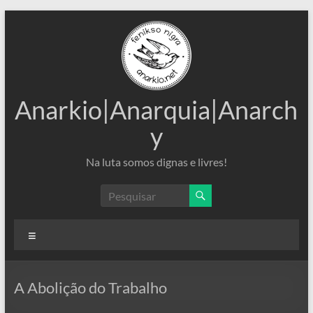
Pular
para
o
conteúdo
Anarkio|Anarquia|Anarch
y
Na luta somos dignas e livres!
Menu
A Abolição do Trabalho