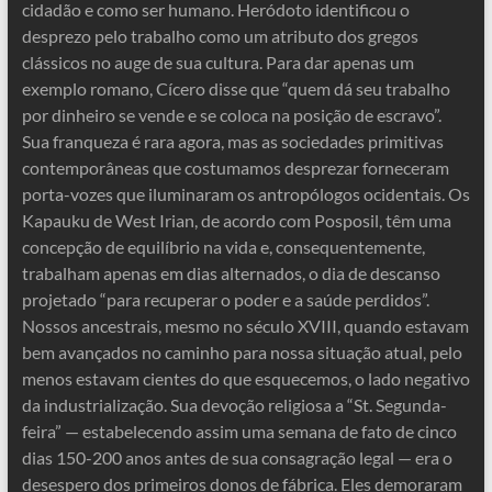
cidadão e como ser humano. Heródoto identificou o
desprezo pelo trabalho como um atributo dos gregos
clássicos no auge de sua cultura. Para dar apenas um
exemplo romano, Cícero disse que “quem dá seu trabalho
por dinheiro se vende e se coloca na posição de escravo”.
Sua franqueza é rara agora, mas as sociedades primitivas
contemporâneas que costumamos desprezar forneceram
porta-vozes que iluminaram os antropólogos ocidentais. Os
Kapauku de West Irian, de acordo com Posposil, têm uma
concepção de equilíbrio na vida e, consequentemente,
trabalham apenas em dias alternados, o dia de descanso
projetado “para recuperar o poder e a saúde perdidos”.
Nossos ancestrais, mesmo no século XVIII, quando estavam
bem avançados no caminho para nossa situação atual, pelo
menos estavam cientes do que esquecemos, o lado negativo
da industrialização. Sua devoção religiosa a “St. Segunda-
feira” — estabelecendo assim uma semana de fato de cinco
dias 150-200 anos antes de sua consagração legal — era o
desespero dos primeiros donos de fábrica. Eles demoraram