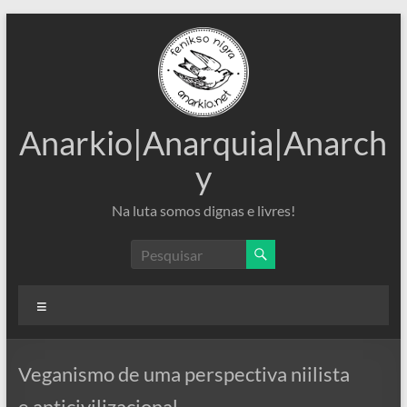
Pular
para
o
conteúdo
Anarkio|Anarquia|Anarch
y
Na luta somos dignas e livres!
Menu
Veganismo de uma perspectiva niilista
e anticivilizacional