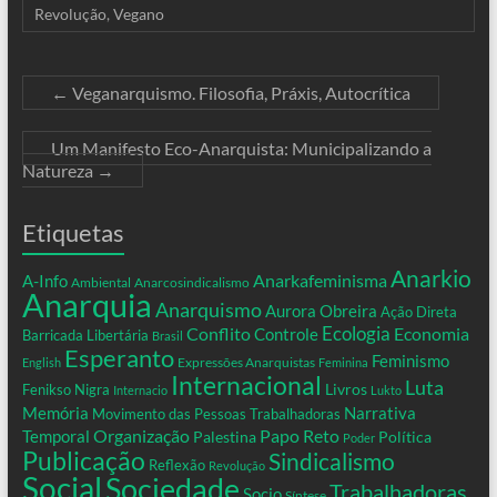
Revolução
,
Vegano
←
Veganarquismo. Filosofia, Práxis, Autocrítica
Um Manifesto Eco-Anarquista: Municipalizando a
Natureza
→
Etiquetas
Anarkio
Anarkafeminisma
A-Info
Ambiental
Anarcosindicalismo
Anarquia
Anarquismo
Aurora Obreira
Ação Direta
Conflito
Ecologia
Controle
Economia
Barricada Libertária
Brasil
Esperanto
Feminismo
Expressões Anarquistas
English
Feminina
Internacional
Luta
Livros
Fenikso Nigra
Internacio
Lukto
Memória
Narrativa
Movimento das Pessoas Trabalhadoras
Organização
Temporal
Papo Reto
Palestina
Política
Poder
Publicação
Sindicalismo
Reflexão
Revolução
Social
Sociedade
Trabalhadoras
Socio
Síntese