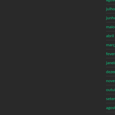
julh
junh
maio
abril
març
feve
jane
deze
nove
outu
sete
agos