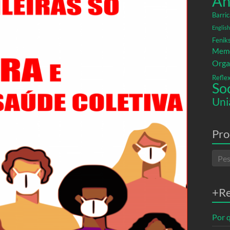
An
Barric
English
Fenik
Memó
Orga
Refle
So
Uni
Pro
+R
Por q