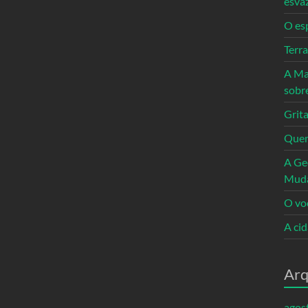
esva
O es
Terr
A Ma
sobr
Grita
Quem
A Ge
Mud
O vo
A ci
Arq
agos