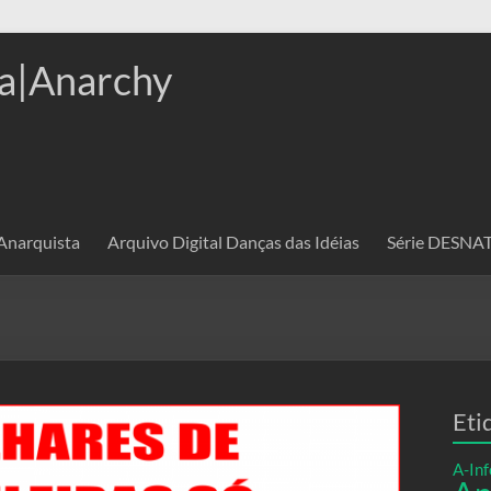
a|Anarchy
 Anarquista
Arquivo Digital Danças das Idéias
Série DESN
Eti
A-Inf