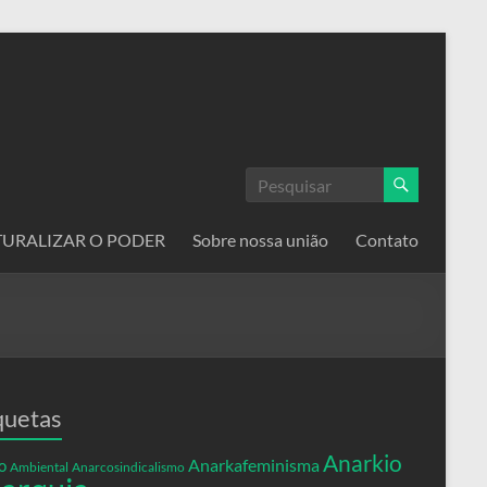
ATURALIZAR O PODER
Sobre nossa união
Contato
quetas
Anarkio
Anarkafeminisma
o
Ambiental
Anarcosindicalismo