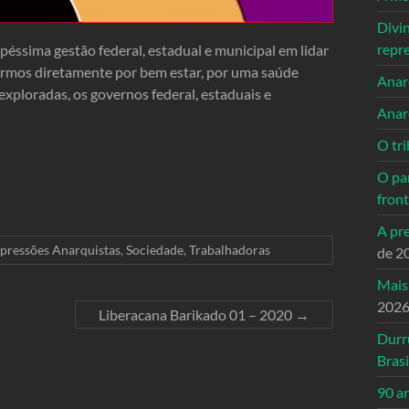
Divi
repr
éssima gestão federal, estadual e municipal em lidar
armos diretamente por bem estar, por uma saúde
Anarc
exploradas, os governos federal, estaduais e
Anar
O tri
O pa
front
A pre
pressões Anarquistas
,
Sociedade
,
Trabalhadoras
de 2
Mais
202
Liberacana Barikado 01 – 2020
→
Durr
Brasi
90 a