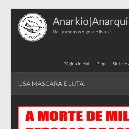
Pular
para
Anarkio|Anarqui
o
conteúdo
Na luta somos dignas e livres!
Página inicial
Blog
Síntese
USA MASCARA E LUTA!