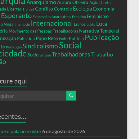
arquia
Anarquismo
Aurora Obreira
Ação Direta
Conflito
Ecologia
Controle
Economia
ada Libertária
Brasil
Esperanto
Feminismo
Expressões Anarquistas
Feminina
Internacional
Luta
Livros
so Nigra
Internacio
Lukto
ria
Narrativa Temporal
Movimento das Pessoas Trabalhadoras
Publicação
nização
Papo Reto
Palestina
Política
Poder
Social
Sindicalismo
xão
Revolução
ciedade
Trabalhadoras
Trabalho
Socio
Síntese
ão
cure aqui
ecentes…
ue o palácio existe?
6 de agosto de 2026