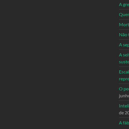
A gre
Quem
Mort
Não 
A se
A sei
sust
Escal
repr
O ped
junh
Intel
de 2
A fáb