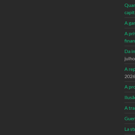
Quand
capi
A ga
A pri
fina
Da in
julh
A re
202
A pro
Ilusã
A tr
Guerr
La st