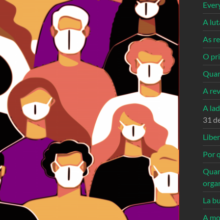
Ever
A lu
As re
O pri
Quan
A re
A la
31 d
Libe
Por q
Quan
orga
La bu
A mo