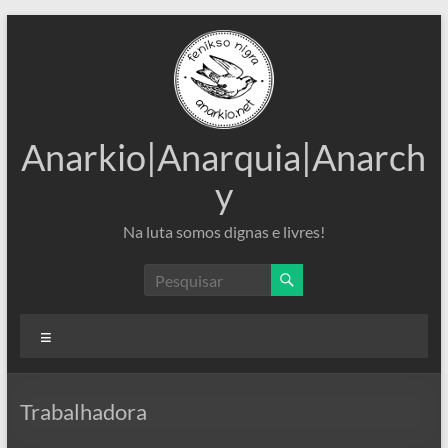
Pular
para
o
conteúdo
Anarkio|Anarquia|Anarch
y
Na luta somos dignas e livres!
Menu
Trabalhadora