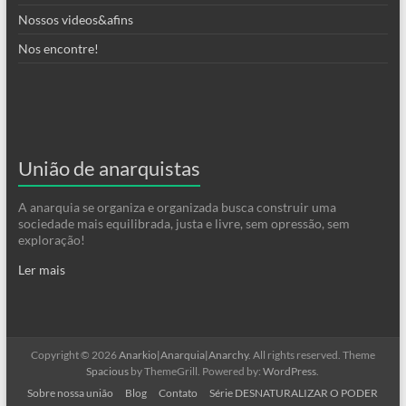
Nossos videos&afins
Nos encontre!
União de anarquistas
A anarquia se organiza e organizada busca construir uma
sociedade mais equilibrada, justa e livre, sem opressão, sem
exploração!
Ler mais
Copyright © 2026
Anarkio|Anarquia|Anarchy
. All rights reserved. Theme
Spacious
by ThemeGrill. Powered by:
WordPress
.
Sobre nossa união
Blog
Contato
Série DESNATURALIZAR O PODER