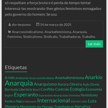
só respeitam a força bruta e é perda de tempo tentar
interessá-las mostrando-lhes gênios femininos esmagados
pelo governo do homem. Se sou
dio-terpomo
14 de março de 2025
Anarcossindicalismo
,
Anarkafeminisma
,
Anarquia
,
Feminino
,
Sindicalismo
,
Sindicato
,
Trabalhadoras
,
Trabalho
Ler mais
Etiquetas
Anarkio
Anarkafeminisma
A-Info
Ambiental
Anarcosindicalismo
Anarquia
Anarquismo
Aurora Obreira
Ação Direta
Conflito
Ecologia
Controle
Economia
Barricada Libertária
Brasil
Esperanto
Feminismo
Expressões Anarquistas
English
Feminina
Internacional
Luta
Livros
Fenikso Nigra
Internacio
Lukto
Memória
Narrativa
Movimento das Pessoas Trabalhadoras