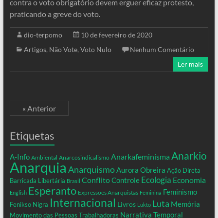
contra o voto obrigatório devem erguer eficaz protesto,
praticando a greve do voto.
dio-terpomo
10 de fevereiro de 2020
Artigos
,
Não Vote
,
Voto Nulo
Nenhum Comentário
Ler mais
« Anterior
Etiquetas
Anarkio
Anarkafeminisma
A-Info
Ambiental
Anarcosindicalismo
Anarquia
Anarquismo
Aurora Obreira
Ação Direta
Conflito
Ecologia
Controle
Economia
Barricada Libertária
Brasil
Esperanto
Feminismo
Expressões Anarquistas
English
Feminina
Internacional
Luta
Memória
Livros
Fenikso Nigra
Lukto
Narrativa Temporal
Movimento das Pessoas Trabalhadoras