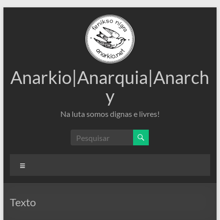
Pular
para
o
conteúdo
Anarkio|Anarquia|Anarch
y
Na luta somos dignas e livres!
Menu
Texto