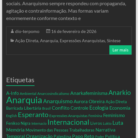
sociais. Anarquismo sempre respondeu com propaganda,
agitação e contrainformação. Mas formas variam
enormemente conforme contexto e
dio-terpomo
16 de fevereiro de 2026
Ação Direta
,
Anarquia
,
Expressões Anarquistas
,
Síntese
Ler mais
Etiquetas
Anarkio
Anarkafeminisma
A-Info
Ambiental
Anarcosindicalismo
Anarquia
Anarquismo
Aurora Obreira
Ação Direta
Conflito
Ecologia
Controle
Economia
Barricada Libertária
Brasil
Esperanto
Feminismo
Expressões Anarquistas
English
Feminina
Internacional
Luta
Livros
Fenikso Nigra
Internacio
Lukto
Memória
Narrativa
Movimento das Pessoas Trabalhadoras
Organização
Temporal
Papo Reto
Palestina
Política
Poder