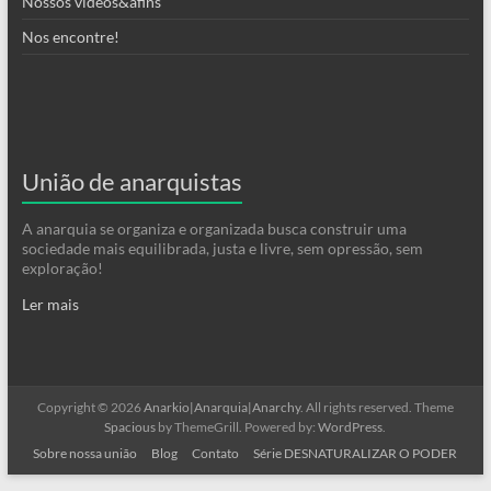
Nossos videos&afins
Nos encontre!
União de anarquistas
A anarquia se organiza e organizada busca construir uma
sociedade mais equilibrada, justa e livre, sem opressão, sem
exploração!
Ler mais
Copyright © 2026
Anarkio|Anarquia|Anarchy
. All rights reserved. Theme
Spacious
by ThemeGrill. Powered by:
WordPress
.
Sobre nossa união
Blog
Contato
Série DESNATURALIZAR O PODER