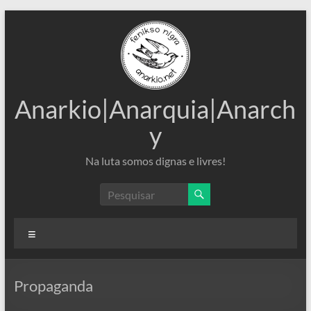
Pular
para
o
conteúdo
Anarkio|Anarquia|Anarch
y
Na luta somos dignas e livres!
Menu
Propaganda