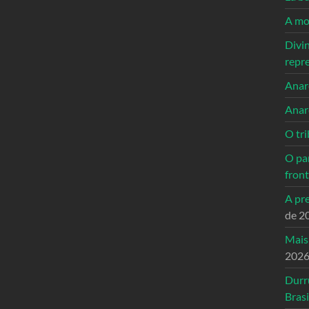
A mo
Divi
repr
Anarc
Anar
O tri
O pa
front
A pre
de 2
Mais
202
Durr
Brasi