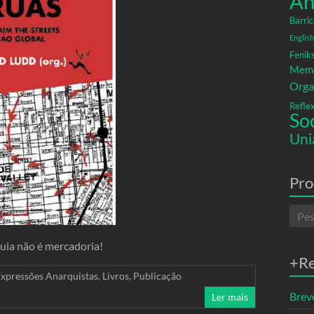
An
Barric
English
Fenik
Memó
Orga
Refle
So
Uni
Pro
quia não é mercadoria!
+R
xpressões Anarquistas
,
Livros
,
Publicação
Breve
Ler mais