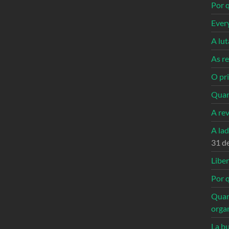
Por q
Ever
A lu
As re
O pri
Quan
A re
A la
31 d
Libe
Por q
Quan
orga
La bu