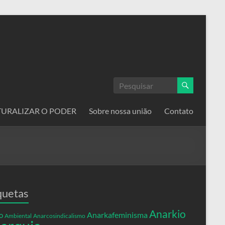
ATURALIZAR O PODER
Sobre nossa união
Contato
quetas
Anarkio
Anarkafeminisma
o
Ambiental
Anarcosindicalismo