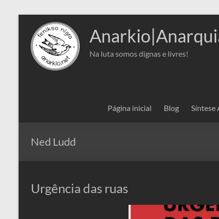
Pular
para
Anarkio|Anarqui
o
conteúdo
Na luta somos dignas e livres!
Página inicial
Blog
Síntese
Ned Ludd
Urgência das ruas