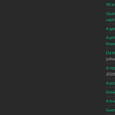
90 a
Quand
capi
A ga
A pri
fina
Da in
julh
A re
202
A pro
Ilusã
A tr
Guerr