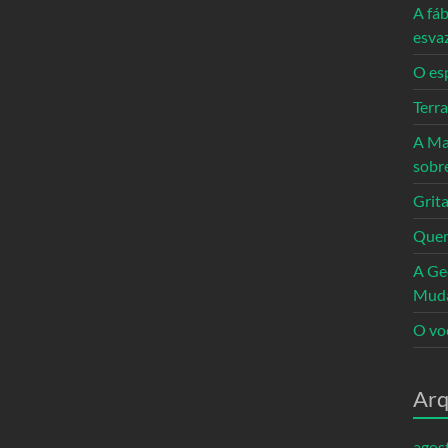
A fáb
esva
O es
Terr
A Ma
sobr
Grita
Quem
A Ge
Mud
O vo
Arq
agos