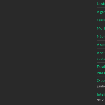
La st
A gre
Quem
Mort
Não 
A se
A sei
sust
Escal
repr
O ped
junh
Intel
de 2