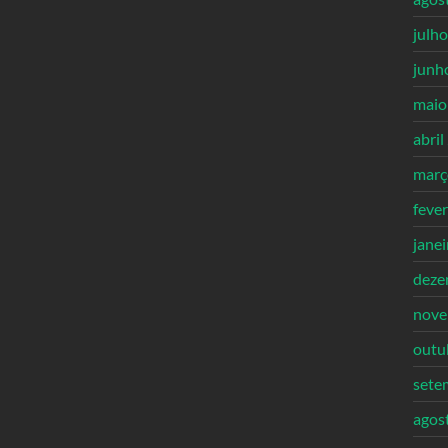
julh
junh
maio
abril
març
feve
jane
deze
nove
outu
sete
agos