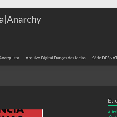
a|Anarchy
 Anarquista
Arquivo Digital Danças das Idéias
Série DESN
Eti
A-Inf