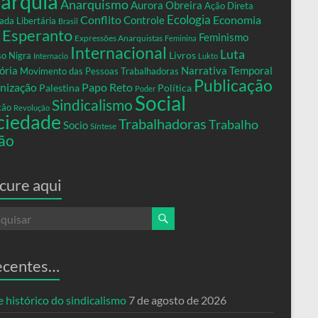
arquia
Anarquismo
Aurora Obreira
Ação Direta
Conflito
Ecologia
Controle
Economia
ada Libertária
Brasil
Esperanto
Feminismo
Expressões Anarquistas
Feminina
Internacional
Luta
Livros
so Nigra
Internacio
Lukto
ria
Narrativa Temporal
Movimento das Pessoas Trabalhadoras
Publicação
nização
Papo Reto
Palestina
Política
Poder
Social
Sindicalismo
xão
Revolução
ciedade
Trabalhadoras
Trabalho
Socio
Síntese
ão
cure aqui
ecentes…
 histórico do sindicalismo
7 de agosto de 2026