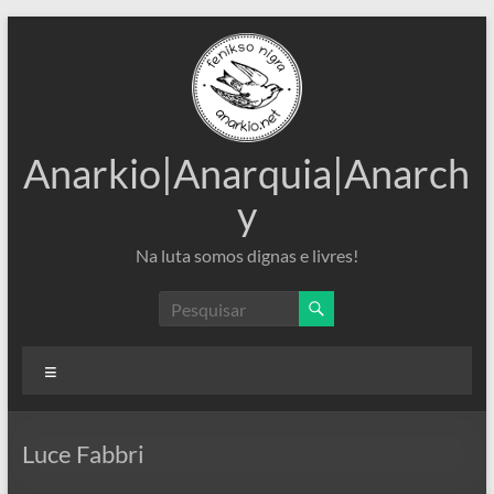
Pular
para
o
conteúdo
Anarkio|Anarquia|Anarch
y
Na luta somos dignas e livres!
Menu
Luce Fabbri