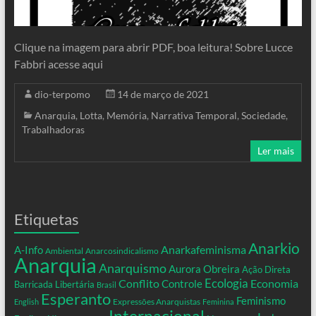
Clique na imagem para abrir PDF, boa leitura! Sobre Lucce
Fabbri acesse aqui
dio-terpomo
14 de março de 2021
Anarquia
,
Lotta
,
Memória
,
Narrativa Temporal
,
Sociedade
,
Trabalhadoras
Ler mais
Etiquetas
Anarkio
Anarkafeminisma
A-Info
Ambiental
Anarcosindicalismo
Anarquia
Anarquismo
Aurora Obreira
Ação Direta
Conflito
Ecologia
Controle
Economia
Barricada Libertária
Brasil
Esperanto
Feminismo
Expressões Anarquistas
English
Feminina